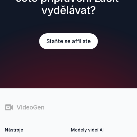
vydělávat?
Staňte se affiliate
Patička
VideoGen
Nástroje
Modely videí AI