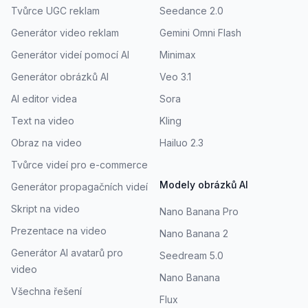
Tvůrce UGC reklam
Seedance 2.0
Generátor video reklam
Gemini Omni Flash
Generátor videí pomocí AI
Minimax
Generátor obrázků AI
Veo 3.1
AI editor videa
Sora
Text na video
Kling
Obraz na video
Hailuo 2.3
Tvůrce videí pro e-commerce
Modely obrázků AI
Generátor propagačních videí
Skript na video
Nano Banana Pro
Prezentace na video
Nano Banana 2
Generátor AI avatarů pro
Seedream 5.0
video
Nano Banana
Všechna řešení
Flux