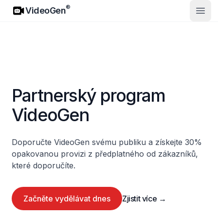
VideoGen
®
VideoGen
Otevř
Partnerský program
VideoGen
Doporučte VideoGen svému publiku a získejte 30%
opakovanou provizi z předplatného od zákazníků,
které doporučíte.
Začněte vydělávat dnes
Zjistit více
→