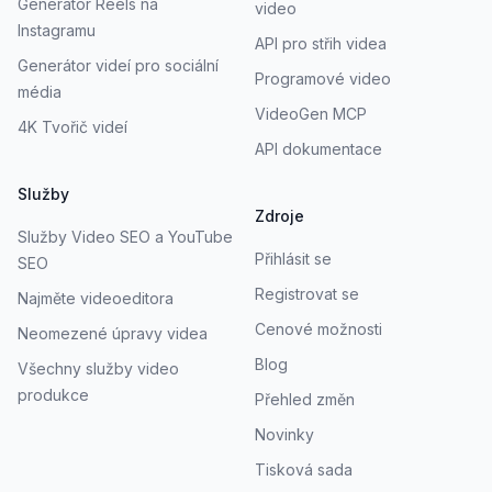
Generátor Reels na
video
Instagramu
API pro střih videa
Generátor videí pro sociální
Programové video
média
VideoGen MCP
4K Tvořič videí
API dokumentace
Služby
Zdroje
Služby Video SEO a YouTube
Přihlásit se
SEO
Registrovat se
Najměte videoeditora
Cenové možnosti
Neomezené úpravy videa
Blog
Všechny služby video
produkce
Přehled změn
Novinky
Tisková sada