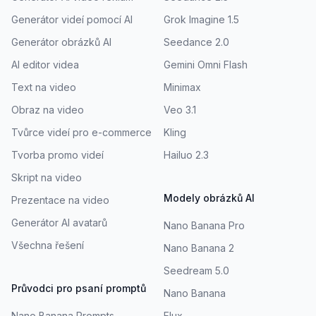
Generátor videí pomocí AI
Grok Imagine 1.5
Generátor obrázků AI
Seedance 2.0
AI editor videa
Gemini Omni Flash
Text na video
Minimax
Obraz na video
Veo 3.1
Tvůrce videí pro e-commerce
Kling
Tvorba promo videí
Hailuo 2.3
Skript na video
Modely obrázků AI
Prezentace na video
Generátor AI avatarů
Nano Banana Pro
Všechna řešení
Nano Banana 2
Seedream 5.0
Průvodci pro psaní promptů
Nano Banana
Nano Banana Prompts
Flux