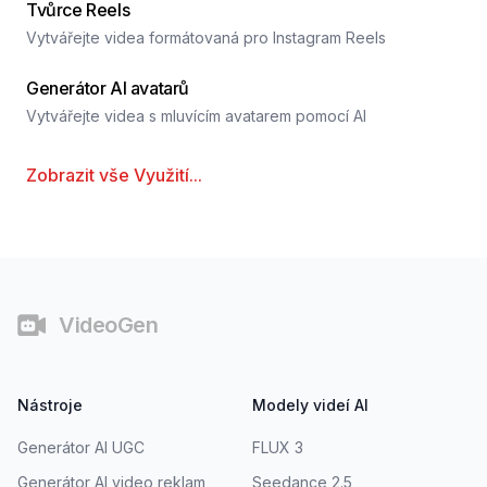
Tvůrce Reels
Vytvářejte videa formátovaná pro Instagram Reels
Generátor AI avatarů
Vytvářejte videa s mluvícím avatarem pomocí AI
Zobrazit vše
Využití
...
Patička
VideoGen
Nástroje
Modely videí AI
Generátor AI UGC
FLUX 3
Generátor AI video reklam
Seedance 2.5