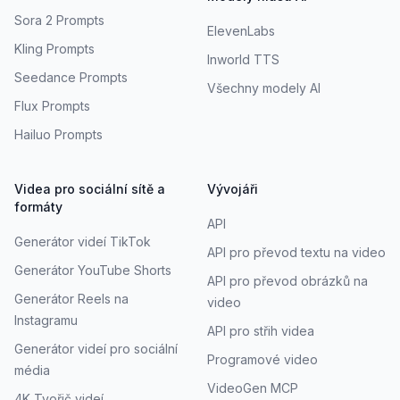
Sora 2 Prompts
ElevenLabs
Kling Prompts
Inworld TTS
Seedance Prompts
Všechny modely AI
Flux Prompts
Hailuo Prompts
Videa pro sociální sítě a
Vývojáři
formáty
API
Generátor videí TikTok
API pro převod textu na video
Generátor YouTube Shorts
API pro převod obrázků na
Generátor Reels na
video
Instagramu
API pro střih videa
Generátor videí pro sociální
Programové video
média
VideoGen MCP
4K Tvořič videí