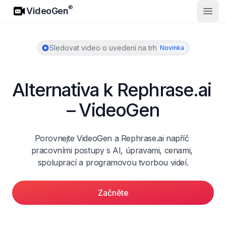
VideoGen
®
VideoGen
Otevř
Sledovat video o uvedení na trh
Novinka
Alternativa k Rephrase.ai 
– VideoGen
Porovnejte VideoGen a Rephrase.ai napříč 
pracovními postupy s AI, úpravami, cenami, 
spoluprací a programovou tvorbou videí.
Začněte