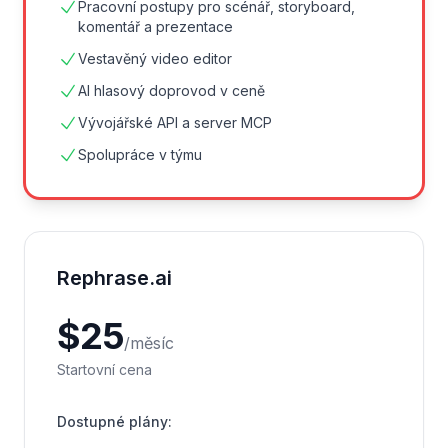
Pracovní postupy pro scénář, storyboard,
komentář a prezentace
Vestavěný video editor
AI hlasový doprovod v ceně
Vývojářské API a server MCP
Spolupráce v týmu
Rephrase.ai
$
25
/
měsíc
Startovní cena
Dostupné plány
: