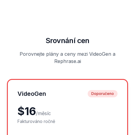
Srovnání cen
Porovnejte plány a ceny mezi VideoGen a
Rephrase.ai
VideoGen
Doporučeno
$
16
/
měsíc
Fakturováno ročně