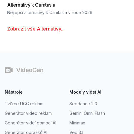
Alternativy k Camtasia
Nejlepší alternativy k Camtasia v roce 2026
Zobrazit vše
Alternativy
...
Patička
VideoGen
Nástroje
Modely videí AI
Tvůrce UGC reklam
Seedance 2.0
Generátor video reklam
Gemini Omni Flash
Generátor videí pomocí AI
Minimax
Generátor obrázků AI
Veo 3.1