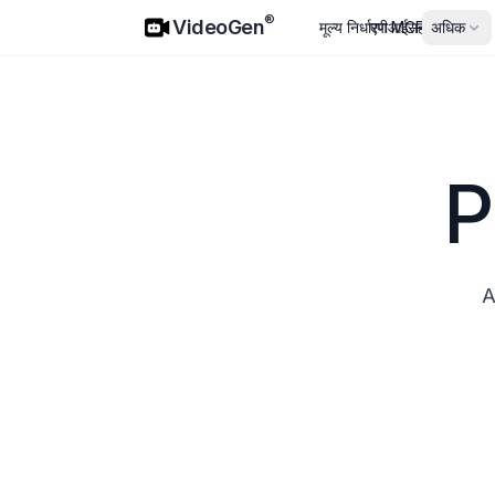
VideoGen
®
VideoGen
मूल्य निर्धारण
एपीआई
MCP
सहयोगी
अधिक
P
A