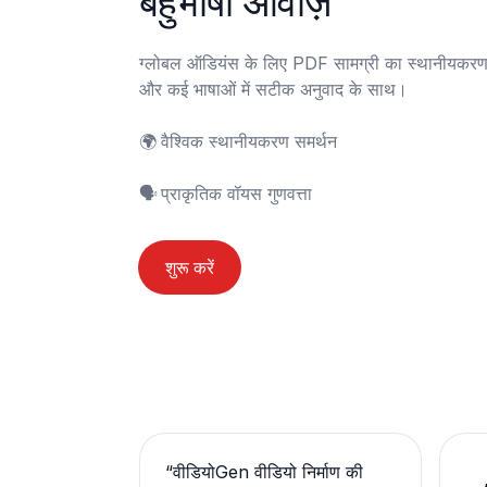
बहुभाषी आवाज़ें
ग्लोबल ऑडियंस के लिए PDF सामग्री का स्थानीयकरण क
और कई भाषाओं में सटीक अनुवाद के साथ।

🌍	वैश्विक स्थानीयकरण समर्थन

🗣️	प्राकृतिक वॉयस गुणवत्ता
शुरू करें
“
वीडियोGen वीडियो निर्माण की