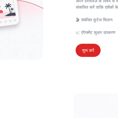
अपने दस्तावेज़ के विषय से 
संकलित करें ताकि दर्शकों के
🎬	संबंधित फुटेज मिलान

📈	एंगेजमेंट सुधार उपकरण
शुरू करें