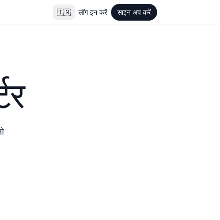
🇮🇳
लॉग इन करें
साइन अप करें
टर
ो 