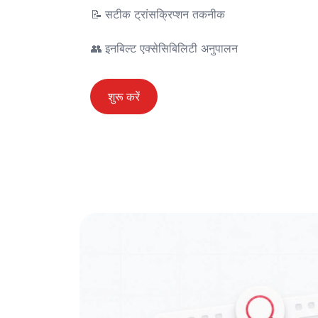
📝	सटीक ट्रांसक्रिप्शन तकनीक

👥	इनबिल्ट एक्सेसिबिलिटी अनुपालन
शुरू करें