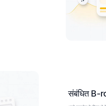
संबंधित B-r