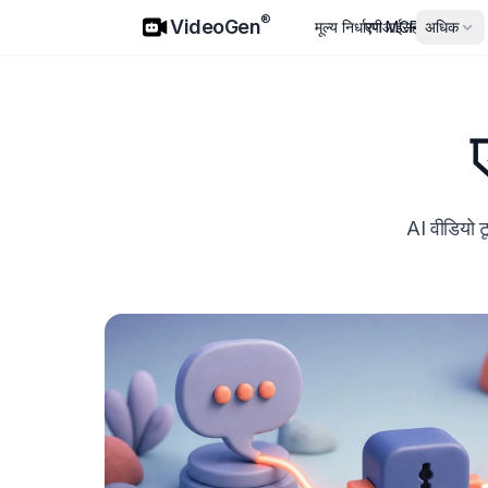
VideoGen
®
VideoGen
मूल्य निर्धारण
एपीआई
MCP
सहयोगी
अधिक
AI वीडियो टू