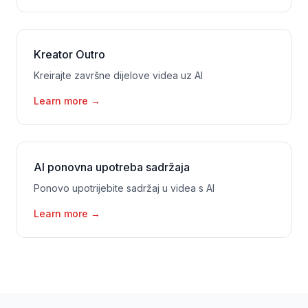
Kreator Outro
Kreirajte završne dijelove videa uz AI
Learn more
→
AI ponovna upotreba sadržaja
Ponovo upotrijebite sadržaj u videa s AI
Learn more
→
Podnožje