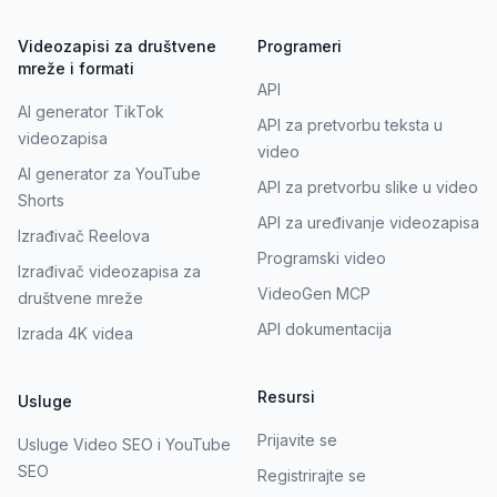
Videozapisi za društvene
Programeri
mreže i formati
API
AI generator TikTok
API za pretvorbu teksta u
videozapisa
video
AI generator za YouTube
API za pretvorbu slike u video
Shorts
API za uređivanje videozapisa
Izrađivač Reelova
Programski video
Izrađivač videozapisa za
VideoGen MCP
društvene mreže
API dokumentacija
Izrada 4K videa
Resursi
Usluge
Prijavite se
Usluge Video SEO i YouTube
SEO
Registrirajte se