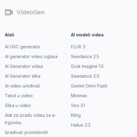
VideoGen
Alati
AI modeli videa
AI UGC generator
FLUX 3
AI generator video oglasa
Seedance 2.5
AI Generator videa
Grok Imagine 1.5
AI Generator slika
Seedance 2.0
AI video uređivač
Gemini Omni Flash
Tekst u video
Minimax
Slika u video
Veo 3.1
Alat za izradu videa za e-
Kling
trgovinu
Hailuo 2.3
Izrađivač promotivnih