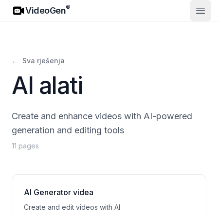
VideoGen
®
VideoGen
Otvor
←
Sva rješenja
AI alati
Create and enhance videos with AI-powered
generation and editing tools
11 pages
AI Generator videa
Create and edit videos with AI