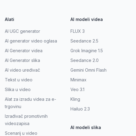
Alati
AI modeli videa
AI UGC generator
FLUX 3
AI generator video oglasa
Seedance 2.5
AI Generator videa
Grok Imagine 1.5
AI Generator slika
Seedance 2.0
AI video uređivač
Gemini Omni Flash
Tekst u video
Minimax
Slika u video
Veo 3.1
Alat za izradu videa za e-
Kling
trgovinu
Hailuo 2.3
Izrađivač promotivnih
videozapisa
AI modeli slika
Scenarij u video