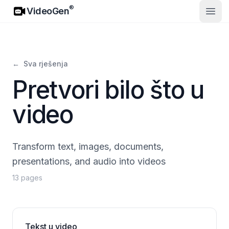
VideoGen
®
VideoGen
Otvor
←
Sva rješenja
Pretvori bilo što u
video
Transform text, images, documents,
presentations, and audio into videos
13 pages
Tekst u video