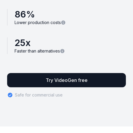
86
%
Lower production costs
25
x
Faster than alternatives
Try VideoGen free
Safe for commercial use