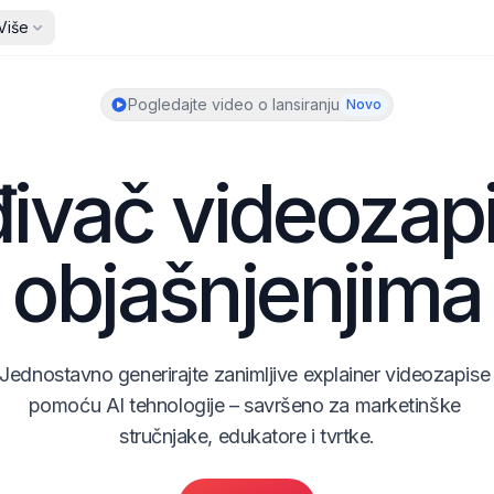
am
Više
Pogledajte video o lansiranju
Novo
đivač videozapi
objašnjenjima
Jednostavno generirajte zanimljive explainer videozapise 
pomoću AI tehnologije – savršeno za marketinške 
stručnjake, edukatore i tvrtke.