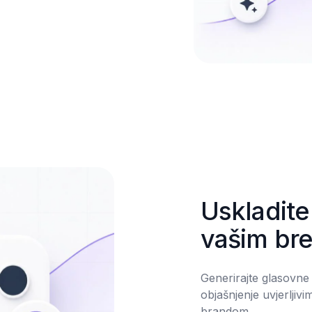
Uskladite 
vašim br
Generirajte glasovne z
objašnjenje uvjerljiv
brandom.
