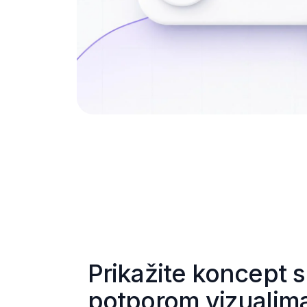
Prikažite koncept s 
potporom vizualim