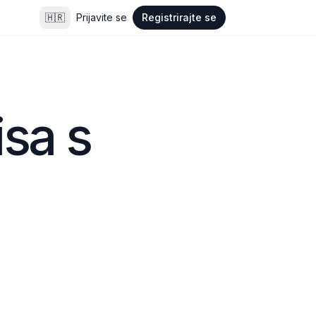
🇭🇷
Prijavite se
Registrirajte se
sa s 