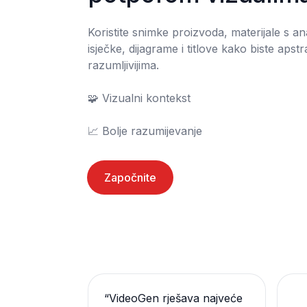
Koristite snimke proizvoda, materijale s an
isječke, dijagrame i titlove kako biste apstra
razumljivijima.

🧩 Vizualni kontekst

📈 Bolje razumijevanje
Započnite
“
VideoGen rješava najveće