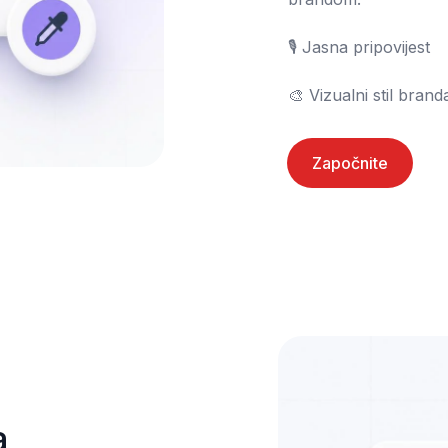
🎙️ Jasna pripovijest

🎨 Vizualni stil brand
Započnite
a