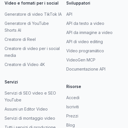
Video e formati per i social
Sviluppatori
Generatore di video TikTok IA
API
Generatore di YouTube
API da testo a video
Shorts AI
API da immagine a video
Creatore di Reel
API di video editing
Creatore di video per i social
Vídeo programático
media
VideoGen MCP
Creatore di Video 4K
Documentazione API
Servizi
Risorse
Servizi di SEO video e SEO
Accedi
YouTube
Iscriviti
Assumi un Editor Video
Prezzi
Servizi di montaggio video
Blog
Tutti i servizi di produzione