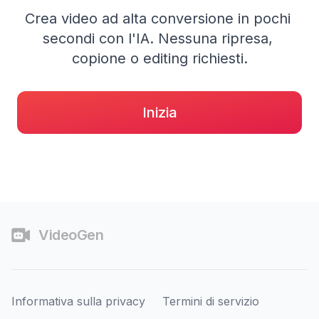
Crea video ad alta conversione in pochi 
secondi con l'IA. Nessuna ripresa, 
copione o editing richiesti.
Inizia
Piè di pagina
VideoGen
Informativa sulla privacy
Termini di servizio