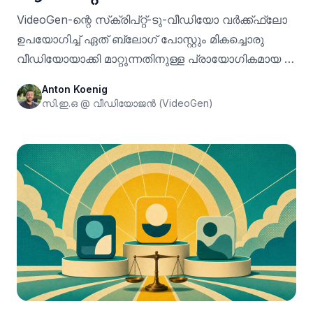
VideoGen-ന്റെ സ്‌ക്രിപ്റ്റ്-ടു-വീഡിയോ വർക്ക്‌ഫ്ലോ
ഉപയോഗിച്ച് ഏത് ബ്ലോഗ് പോസ്റ്റും മികച്ചൊരു
വീഡിയോയാക്കി മാറ്റുന്നതിനുള്ള പ്രായോഗികമായ 6-
ഘട്ട ഗൈഡ്.
Anton Koenig
സി.ഇ.ഒ @ വീഡിയോജൻ (VideoGen)