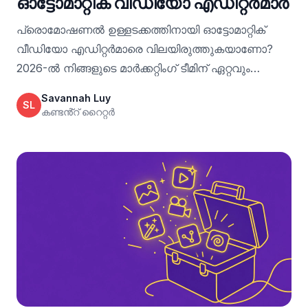
ഓട്ടോമാറ്റിക് വീഡിയോ എഡിറ്റർമാർ
പ്രൊമോഷണൽ ഉള്ളടക്കത്തിനായി ഓട്ടോമാറ്റിക്
വീഡിയോ എഡിറ്റർമാരെ വിലയിരുത്തുകയാണോ?
2026-ൽ നിങ്ങളുടെ മാർക്കറ്റിംഗ് ടീമിന് ഏറ്റവും
അനുയോജ്യമായത് കണ്ടെത്തുക—മികച്ച വീഡിയോ
Savannah Luy
SL
എഡിറ്റിംഗ് പ്ലാറ്റ്‌ഫോമുകളിലുടനീളമുള്ള ഫീച്ചറുകൾ,
കണ്ടൻ്റ് റൈറ്റർ
വിലനിർണ്ണയം, യഥാർത്ഥ ലോക ഉപയോഗക്ഷമത
എന്നിവ താരതമ്യം ചെയ്യുക.