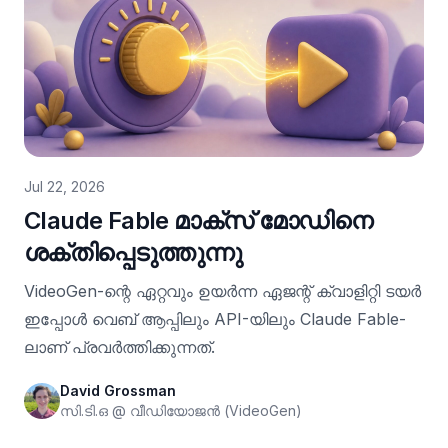
Jul 22, 2026
Claude Fable മാക്സ് മോഡിനെ
ശക്തിപ്പെടുത്തുന്നു
VideoGen-ന്റെ ഏറ്റവും ഉയർന്ന ഏജന്റ് ക്വാളിറ്റി ടയർ
ഇപ്പോൾ വെബ് ആപ്പിലും API-യിലും Claude Fable-
ലാണ് പ്രവർത്തിക്കുന്നത്.
David Grossman
സി.ടി.ഒ @ വീഡിയോജൻ (VideoGen)