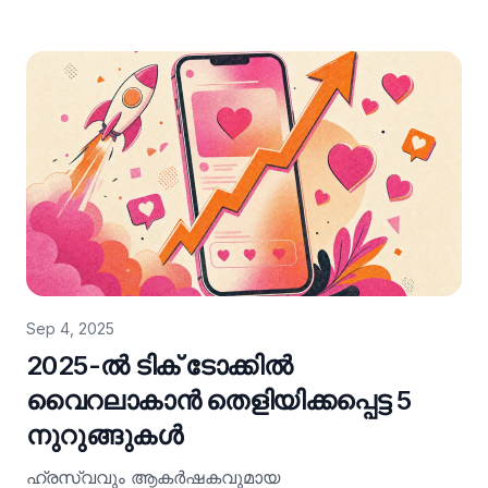
ആകേണ്ടതുമില്ല. അതിലേക്ക് കടക്കുന്നതിന് മുൻപ്,
ഒരു ചെറിയ പശ്ചാത്തലം നൽകാം: കഴിഞ്ഞ വർഷം,
AI വീഡിയോ എഡിറ്റിംഗ് പ്ലാറ്റ്‌ഫോമായ VideoGen-
ൽ ഞങ്ങൾ ഞങ്ങളുടെ അഫിലിയേറ്റുകൾക്ക് $100k-
ലധികം നൽകി. പല മുൻനിര അഫിലിയേറ്റുകളും
പ്രതിമാസം ആയിരക്കണക്കിന് ഡോളർ
വരുമാനമുണ്ടാക്കുന്നു. പ്രൊമോ വീഡിയോകൾ
നിർമ്മിക്കാൻ ഞങ്ങളുടെ AI വീഡിയോ എഡിറ്റർ
ഉപയോഗിക്കുന്ന മറ്റ് ഉൽപ്പന്നങ്ങളുടെ അഫിലിയേറ്റ്
മാർക്കറ്റർമാരുമായും ഞങ്ങൾ പ്രവർത്തിച്ചിട്ടുണ്ട്. AI
കാരണം ആർക്കും ഉള്ളടക്കം (content) നിർമ്മിക്കുന്നത്
Sep 4, 2025
വളരെ എളുപ്പമായിരിക്കുന്നു.
2025-ൽ ടിക് ടോക്കിൽ
വൈറലാകാൻ തെളിയിക്കപ്പെട്ട 5
നുറുങ്ങുകൾ
ഹ്രസ്വവും ആകർഷകവുമായ