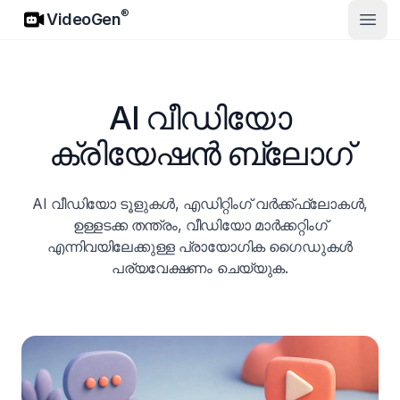
VideoGen
®
VideoGen
മുഖ്
AI വീഡിയോ
ക്രിയേഷൻ ബ്ലോഗ്
AI വീഡിയോ ടൂളുകൾ, എഡിറ്റിംഗ് വർക്ക്ഫ്ലോകൾ,
ഉള്ളടക്ക തന്ത്രം, വീഡിയോ മാർക്കറ്റിംഗ്
എന്നിവയിലേക്കുള്ള പ്രായോഗിക ഗൈഡുകൾ
പര്യവേക്ഷണം ചെയ്യുക.