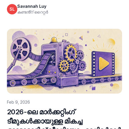
വിലനിർണ്ണയം എന്നിവയിൽ താരതമ്യം ചെയ്യുക.
Savannah Luy
SL
പൂർണ്ണമായ വർക്ക്ഫ്ലോകൾക്കും സ്കെയിലിംഗിനും
കണ്ടൻ്റ് റൈറ്റർ
VideoGen വേറിട്ടുനിൽക്കുന്നു.
Feb 9, 2026
2026-ലെ മാർക്കറ്റിംഗ്
ടീമുകൾക്കായുള്ള മികച്ച