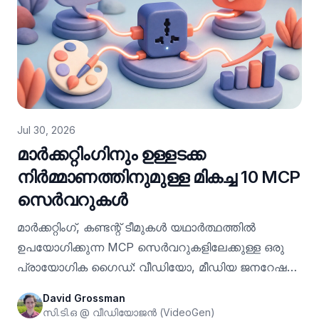
Jul 30, 2026
മാർക്കറ്റിംഗിനും ഉള്ളടക്ക
നിർമ്മാണത്തിനുമുള്ള മികച്ച 10 MCP
സെർവറുകൾ
മാർക്കറ്റിംഗ്, കണ്ടന്റ് ടീമുകൾ യഥാർത്ഥത്തിൽ
ഉപയോഗിക്കുന്ന MCP സെർവറുകളിലേക്കുള്ള ഒരു
പ്രായോഗിക ഗൈഡ്: വീഡിയോ, മീഡിയ ജനറേഷൻ,
ഡിസൈൻ, SEO ഗവേഷണം, CRM, അനലിറ്റിക്സ്,
David Grossman
പബ്ലിഷിംഗ്, കൂടാതെ Claude, ChatGPT, Cursor
സി.ടി.ഒ @ വീഡിയോജൻ (VideoGen)