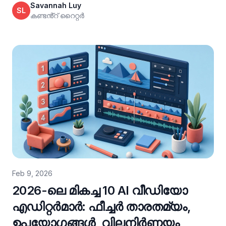
Savannah Luy
SL
പ്രസിദ്ധീകരണ പിന്തുണ എന്നിവയിലെ
കണ്ടൻ്റ് റൈറ്റർ
വ്യത്യാസങ്ങൾ പര്യവേക്ഷണം ചെയ്യുക.
Feb 9, 2026
2026-ലെ മികച്ച 10 AI വീഡിയോ
എഡിറ്റർമാർ: ഫീച്ചർ താരതമ്യം,
ഉപയോഗങ്ങൾ, വിലനിർണ്ണയം