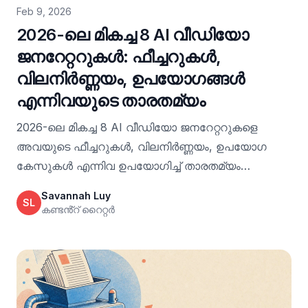
Feb 9, 2026
2026-ലെ മികച്ച 8 AI വീഡിയോ
ജനറേറ്ററുകൾ: ഫീച്ചറുകൾ,
വിലനിർണ്ണയം, ഉപയോഗങ്ങൾ
എന്നിവയുടെ താരതമ്യം
2026-ലെ മികച്ച 8 AI വീഡിയോ ജനറേറ്ററുകളെ
അവയുടെ ഫീച്ചറുകൾ, വിലനിർണ്ണയം, ഉപയോഗ
കേസുകൾ എന്നിവ ഉപയോഗിച്ച് താരതമ്യം
ചെയ്യുക—വേഗത്തിലും മികച്ച രീതിയിലും
Savannah Luy
SL
വീഡിയോകൾ സൃഷ്ടിക്കുന്നതിന് വീഡിയോജെൻ
കണ്ടൻ്റ് റൈറ്റർ
എങ്ങനെ സഹായിക്കുന്നു എന്ന് കാണുക.