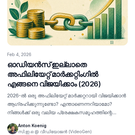
ഒന്നാമതാകുന്നു എന്ന് കാണുക.
Feb 4, 2026
ഓഡിയൻസ് ഇല്ലാതെ
അഫിലിയേറ്റ് മാർക്കറ്റിംഗിൽ
എങ്ങനെ വിജയിക്കാം (2026)
2026-ൽ ഒരു അഫിലിയേറ്റ് മാർക്കറ്ററായി വിജയിക്കാൻ
ആഗ്രഹിക്കുന്നുണ്ടോ? എന്താണെന്നറിയാമോ?
നിങ്ങൾക്ക് ഒരു വലിയ പ്രേക്ഷകസമൂഹത്തിന്റെ
ആവശ്യമില്ല. നിങ്ങൾ "വൈറലാകേണ്ട"
Anton Koenig
ആവശ്യമില്ല, അല്ലെങ്കിൽ ഒരു AI വിസാർഡ്
സി.ഇ.ഒ @ വീഡിയോജൻ (VideoGen)