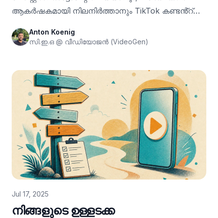
ആകർഷകമായി നിലനിർത്താനും TikTok കണ്ടൻ്റ്
കലണ്ടർ AI ടൂളുകൾ എങ്ങനെ സഹായിക്കുന്നുവെന്ന്
Anton Koenig
കണ്ടെത്തുക.
സി.ഇ.ഒ @ വീഡിയോജൻ (VideoGen)
Jul 17, 2025
നിങ്ങളുടെ ഉള്ളടക്ക