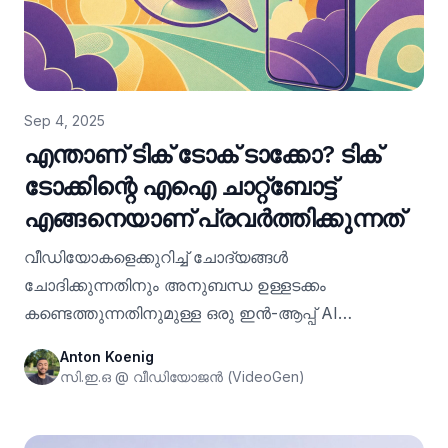
കാരണവുമുണ്ട്. ഒരു AI-അധിഷ്ഠിത സമീപനം
എഡിറ്റിംഗ് പ്രക്രിയ വേഗത്തിലാക്കുമെന്നും,
പ്രൊഫഷണൽ നിലവാരമുള്ള വീഡിയോ നിർമ്മാണം
എല്ലാവർക്കും ലഭ്യമാക്കുമെന്നും വാഗ്ദാനം
Sep 4, 2025
ചെയ്യുന്നു.
എന്താണ് ടിക് ടോക് ടാക്കോ? ടിക്
ടോക്കിന്റെ എഐ ചാറ്റ്ബോട്ട്
എങ്ങനെയാണ് പ്രവർത്തിക്കുന്നത്
വീഡിയോകളെക്കുറിച്ച് ചോദ്യങ്ങൾ
ചോദിക്കുന്നതിനും അനുബന്ധ ഉള്ളടക്കം
കണ്ടെത്തുന്നതിനുമുള്ള ഒരു ഇൻ-ആപ്പ് AI
ചാറ്റ്‌ബോർട്ടാണ് TikTok Tako. Tako എങ്ങനെ
Anton Koenig
പ്രവർത്തിക്കുന്നു, അതിന് എന്തുചെയ്യാൻ കഴിയും,
സി.ഇ.ഒ @ വീഡിയോജൻ (VideoGen)
അതിന്റെ പരിധികൾ എന്നിവയെക്കുറിച്ച് അറിയുക.