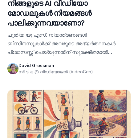
നിങ്ങളുടെ AI വീഡിയോ
മോഡലുകൾ നിയമങ്ങൾ
പാലിക്കുന്നവയാണോ?
പുതിയ യു.എസ്. നിയന്ത്രണങ്ങൾ
ബിസിനസുകൾക്ക് അവരുടെ അഭ്യർത്ഥനകൾ
പ്രോസസ്സ് ചെയ്യുന്നതിന് സുരക്ഷിതമായി
ഉപയോഗിക്കാൻ കഴിയുന്ന മോഡലുകളെ
David Grossman
മാറ്റിമറിക്കുന്നു.
സി.ടി.ഒ @ വീഡിയോജൻ (VideoGen)