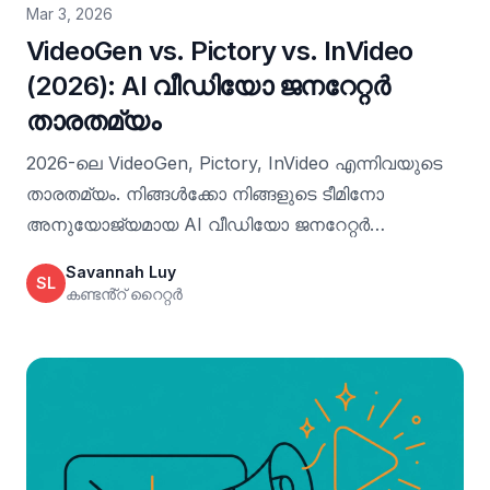
Mar 3, 2026
VideoGen vs. Pictory vs. InVideo
(2026): AI വീഡിയോ ജനറേറ്റർ
താരതമ്യം
2026-ലെ VideoGen, Pictory, InVideo എന്നിവയുടെ
താരതമ്യം. നിങ്ങൾക്കോ നിങ്ങളുടെ ടീമിനോ
അനുയോജ്യമായ AI വീഡിയോ ജനറേറ്റർ
തിരഞ്ഞെടുക്കാൻ ഫീച്ചറുകൾ, വർക്ക്ഫ്ലോകൾ,
Savannah Luy
SL
ഓട്ടോമേഷൻ ഡെപ്ത്, പ്ലാറ്റ്ഫോം സപ്പോർട്ട് എന്നിവ
കണ്ടൻ്റ് റൈറ്റർ
പര്യവേക്ഷണം ചെയ്യുക.