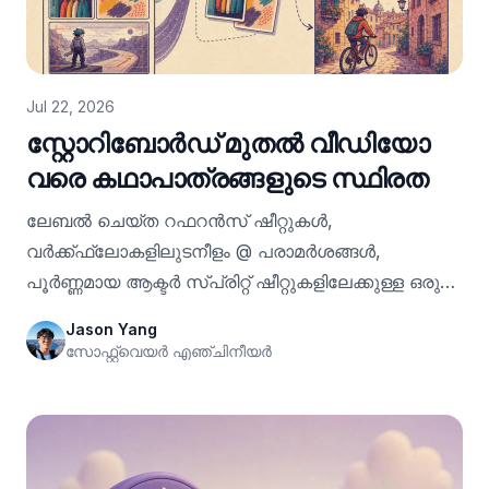
Jul 22, 2026
സ്റ്റോറിബോർഡ് മുതൽ വീഡിയോ
വരെ കഥാപാത്രങ്ങളുടെ സ്ഥിരത
ലേബൽ ചെയ്ത റഫറൻസ് ഷീറ്റുകൾ,
വർക്ക്ഫ്ലോകളിലുടനീളം @ പരാമർശങ്ങൾ,
പൂർണ്ണമായ ആക്ടർ സ്പ്രിറ്റ് ഷീറ്റുകളിലേക്കുള്ള ഒരു
പാത എന്നിവ ഉപയോഗിച്ച് ഇമേജ് ബജറ്റുകൾ
Jason Yang
പരിമിതമായിരിക്കുമ്പോൾ VideoGen എങ്ങനെ
സോഫ്റ്റ്‌വെയർ എഞ്ചിനീയർ
പ്രവർത്തിക്കുന്നു.