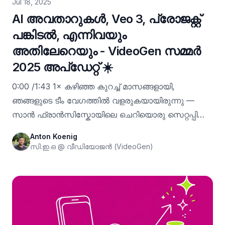
Jul 18, 2025
AI അവതാറുകൾ, Veo 3, പ്രോജക്റ്റ്
പങ്കിടൽ, എന്നിവയും
അതിലേറെയും - VideoGen സമ്മർ
2025 അപ്‌ഡേറ്റ് ☀️
0:00 /1:43 1× കഴിഞ്ഞ കുറച്ച് മാസങ്ങളായി,
ഞങ്ങളുടെ ടീം വേഗത്തിൽ വളരുകയായിരുന്നു —
സാൻ ഫ്രാൻസിസ്കോയിലെ ചെറിയൊരു സെറ്റപ്പിൽ
നിന്ന് അഞ്ച് വ്യത്യസ്ത രാജ്യങ്ങളിലായി
Anton Koenig
വ്യാപിച്ചുകിടക്കുന്ന ഒരു ആഗോള ടീമായി ഞങ്ങൾ
സി.ഇ.ഒ @ വീഡിയോജൻ (VideoGen)
വളർന്നു! വെറും രണ്ടര വർഷം മുമ്പ്, കോളേജ്
ഹോസ്റ്റൽ മുറികളിൽ നിന്നാണ് ഞങ്ങൾ ഈ കമ്പനി
ആരംഭിച്ചത്. AI ആളുകളെ വീഡിയോകൾ നിർമ്മിക്കാൻ
സഹായിക്കുന്നു എന്ന ആശയം ഒരു സയൻസ്
ഫിക്ഷൻ പോലെ തോന്നിയിരുന്നു. ഇന്ന്, അത്