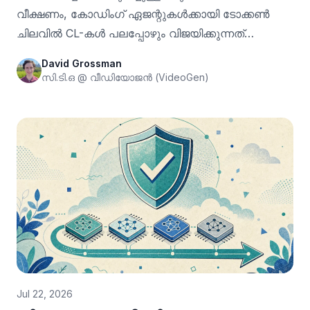
വീക്ഷണം, കോഡിംഗ് ഏജന്റുകൾക്കായി ടോക്കൺ
ചിലവിൽ CL-കൾ പലപ്പോഴും വിജയിക്കുന്നത്
എന്തുകൊണ്ട്, എന്തുകൊണ്ടാണ് VideoGen ഒരു CLI,
David Grossman
MCP സെർവർ എന്നിവ നൽകുന്നത്.
സി.ടി.ഒ @ വീഡിയോജൻ (VideoGen)
Jul 22, 2026