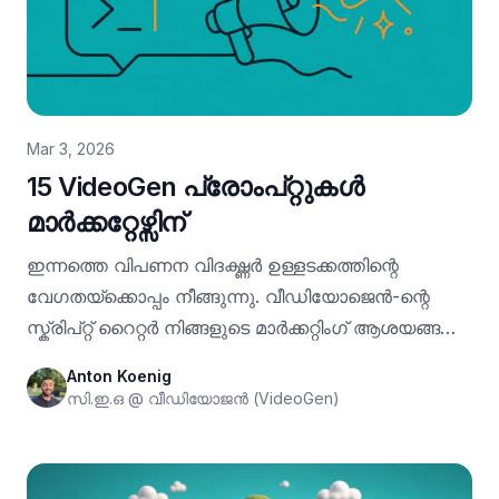
Mar 3, 2026
15 VideoGen പ്രോംപ്റ്റുകൾ
മാർക്കറ്റേഴ്സിന്
ഇന്നത്തെ വിപണന വിദഗ്ദ്ധർ ഉള്ളടക്കത്തിന്റെ
വേഗതയ്‌ക്കൊപ്പം നീങ്ങുന്നു. വീഡിയോജെൻ-ന്റെ
സ്ക്രിപ്റ്റ് റൈറ്റർ നിങ്ങളുടെ മാർക്കറ്റിംഗ് ആശയങ്ങളെ
മിനിറ്റുകൾക്കുള്ളിൽ മികച്ച, പ്രസിദ്ധീകരിക്കാൻ
Anton Koenig
തയ്യാറായ വീഡിയോകളാക്കി മാറ്റുന്നു—വീഡിയോ
സി.ഇ.ഒ @ വീഡിയോജൻ (VideoGen)
ടീമിന്റെ ആവശ്യമില്ല. നിങ്ങൾ ഒരു ഉൽപ്പന്നം
ലോഞ്ച് ചെയ്യുകയാണെങ്കിലും, ബ്രാൻഡ്
ഇക്വിറ്റി കെട്ടിപ്പടുക്കുകയാണെങ്കിലും, അല്ലെങ്കിൽ