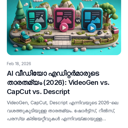
സോഷ്യൽ മീഡിയയിൽ വളരുകയാണെങ്കിലും, ഈ
15 റെഡി-ടു-യൂസ് പ്രോംപ്റ്റുകൾ മുഴുവൻ
മാർക്കറ്റിംഗ് പ്ലേബുക്കിനെയും ഉൾക്കൊള്ളുന്നു.
Feb 18, 2026
AI വീഡിയോ എഡിറ്റർമാരുടെ
താരതമ്യം (2026): VideoGen vs.
CapCut vs. Descript
VideoGen, CapCut, Descript എന്നിവയുടെ 2026-ലെ
വശത്തുകൂടിയുള്ള താരതമ്യം. ഷോർട്ട്‌സ്, റീൽസ്,
പരസ്യ ക്രിയേറ്റീവുകൾ എന്നിവയ്‌ക്കായുള്ള
ഓട്ടോമേഷൻ, വർക്ക്ഫ്ലോ ശൈലി, ഹ്രസ്വകാല