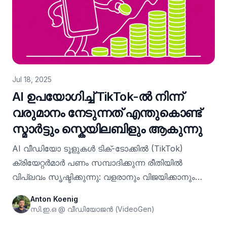
യാഥാർത്ഥ്യമാണ് — അത് എല്ലാം
മാറ്റിക്കൊണ്ടിരിക്കുകയാണ്. സമീപകാല സാങ്കേതിക
മുന്നേറ്റങ്ങളോടെ, ആർക്കും എന്തിനെക്കുറിച്ചും
വീഡിയോ നിർമ്മിക്കാൻ കഴിയുന്ന ഒരു ലോകത്തേക്ക്
ഞങ്ങൾ പ്രവേശിക്കുകയാണ്.
Jul 18, 2025
AI ഉപയോഗിച്ച് TikTok-ൽ നിന്ന്
വരുമാനം നേടുന്നത് എന്തുകൊണ്ട്
സ്മാർട്ടും സ്കെയിലബിളും ആകുന്നു
AI വീഡിയോ ടൂളുകൾ ടിക്-ടോക്കിൽ (TikTok)
ക്രിയേറ്റർമാർ പണം സമ്പാദിക്കുന്ന രീതിയിൽ
വിപ്ലവം സൃഷ്ടിക്കുന്നു: വളരാനും വിജയിക്കാനും
നിങ്ങൾക്ക് ശരിയായ സിസ്റ്റം മാത്രം മതി.
Anton Koenig
സി.ഇ.ഒ @ വീഡിയോജൻ (VideoGen)