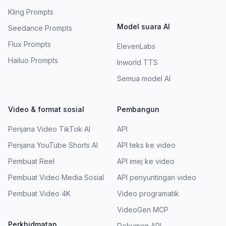
Kling Prompts
Model suara AI
Seedance Prompts
Flux Prompts
ElevenLabs
Hailuo Prompts
Inworld TTS
Semua model AI
Video & format sosial
Pembangun
Penjana Video TikTok AI
API
Penjana YouTube Shorts AI
API teks ke video
Pembuat Reel
API imej ke video
Pembuat Video Media Sosial
API penyuntingan video
Pembuat Video 4K
Video programatik
VideoGen MCP
Perkhidmatan
Dokumen API