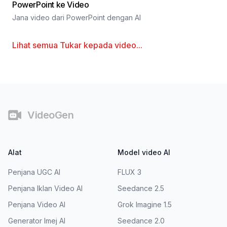
PowerPoint ke Video
Jana video dari PowerPoint dengan AI
Lihat semua
Tukar kepada video
...
Pengaki
VideoGen
Alat
Model video AI
Penjana UGC AI
FLUX 3
Penjana Iklan Video AI
Seedance 2.5
Penjana Video AI
Grok Imagine 1.5
Generator Imej AI
Seedance 2.0