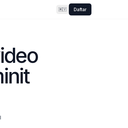
Daftar
🇲🇾
ideo 
nit 
 