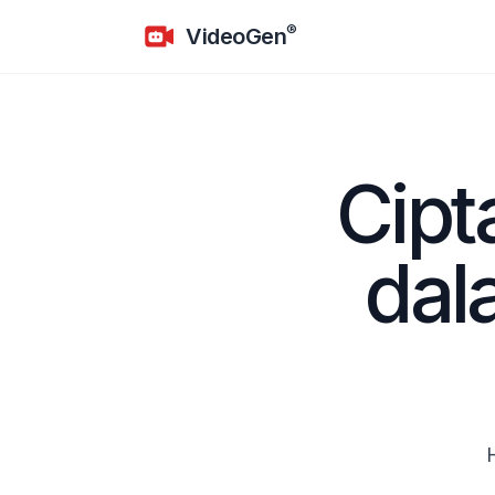
VideoGen
®
VideoGen
Cipt
dal
H