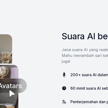
Suara AI be
Jana suara AI yang reali
Mahu menambah sari kata
juga!
200+ suara AI dalam
60 minit suara AI se
Penterjemahan dan p