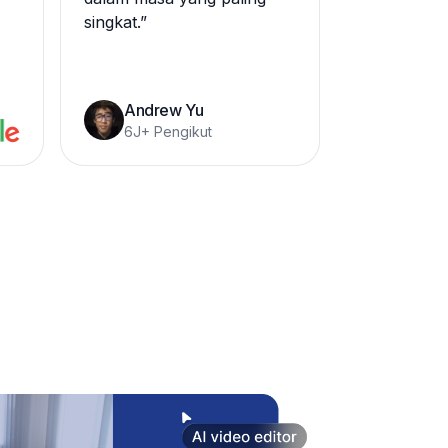
singkat.
”
Andrew Yu
6J+ Pengikut