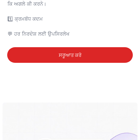
ਕਿ ਅਗਲੇ ਕੀ ਕਰਨੇ।

1️⃣ ਕ੍ਰਮਬੱਧ ਕਦਮ

💬 ਹਰ ਨਿਰਦੇਸ਼ ਲਈ ਉਪਸਿਰਲੇਖ
ਸਰੂਆਤ ਕਰੋ