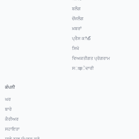
ਬਲੌਗ
ਚੇਂਜਲੌਗ
ਖ਼ਬਰਾਂ
ਪ੍ਰੈਸ ਕిట్
ਸਿਖੋ
ਵਿਅਕਤੀਗਤ ਪ੍ਰੋਗਰਾਮ
ਸाझੇਦਾਰੀ
ਕੰਪਨੀ
ਘਰ
ਬਾਰੇ
ਕੈਰੀਅਰ
ਸਹਾਇਤਾ
ਸਾਡੇ ਨਾਲ ਸੰਪਰਕ ਕਰੋ