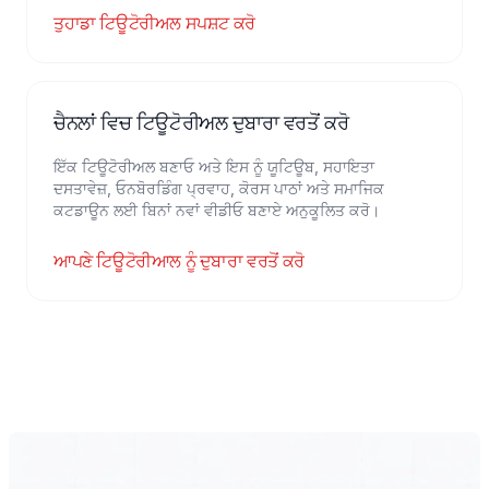
ਤੁਹਾਡਾ ਟਿਊਟੋਰੀਅਲ ਸਪਸ਼ਟ ਕਰੋ
ਚੈਨਲਾਂ ਵਿਚ ਟਿਊਟੋਰੀਅਲ ਦੁਬਾਰਾ ਵਰਤੋਂ ਕਰੋ
ਇੱਕ ਟਿਊਟੋਰੀਅਲ ਬਣਾਓ ਅਤੇ ਇਸ ਨੂੰ ਯੂਟਿਊਬ, ਸਹਾਇਤਾ
ਦਸਤਾਵੇਜ਼, ਓਨਬੋਰਡਿੰਗ ਪ੍ਰਵਾਹ, ਕੋਰਸ ਪਾਠਾਂ ਅਤੇ ਸਮਾਜਿਕ
ਕਟਡਾਊਨ ਲਈ ਬਿਨਾਂ ਨਵਾਂ ਵੀਡੀਓ ਬਣਾਏ ਅਨੁਕੂਲਿਤ ਕਰੋ।
ਆਪਣੇ ਟਿਊਟੋਰੀਆਲ ਨੂੰ ਦੁਬਾਰਾ ਵਰਤੋਂ ਕਰੋ