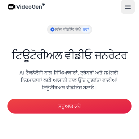
VideoGen
®
VideoGen
ਮੁੱਖ ਮੀਨ
ਲਾਂਚ ਵੀਡੀਓ ਦੇਖੋ
ਨਵਾਂ
ਟਿਊਟੋਰੀਅਲ ਵੀਡੀਓ ਜਨਰੇਟਰ
AI ਟੈਕਨੋਲੋਜੀ ਨਾਲ ਸਿੱਖਿਆਕਾਰਾਂ, ਟ੍ਰੇਨਰਾਂ ਅਤੇ ਸਮੱਗਰੀ 
ਨਿਰਮਾਤਾਵਾਂ ਲਈ ਆਸਾਨੀ ਨਾਲ ਉੱਚ ਗੁਣਵੱਤਾ ਵਾਲੀਆਂ 
ਟਿਊਟੋਰਿਅਲ ਵੀਡੀਓਜ਼ ਬਣਾਓ।
ਸਰੂਆਤ ਕਰੋ