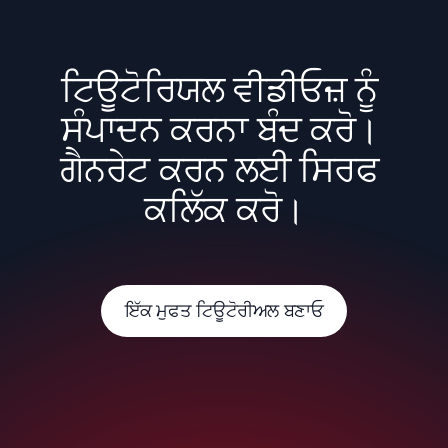
ਟਿਊਟੋਰਿਯਲ ਵੀਡੀਓਜ਼ ਨੂੰ 
ਸੰਪਾਦਨ ਕਰਨਾ ਬੰਦ ਕਰੋ। 
ਗੈਨਰੇਟ ਕਰਨ ਲਈ ਸਿਰਫ 
ਕਲਿੱਕ ਕਰੋ।
ਇੱਕ ਮੁਫਤ ਟਿਊਟੋਰੀਅਲ ਬਣਾਓ