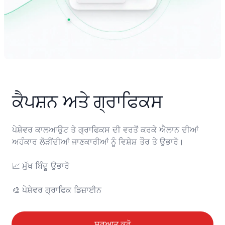
ਕੈਪਸ਼ਨ ਅਤੇ ਗ੍ਰਾਫਿਕਸ
ਪੇਸ਼ੇਵਰ ਕਾਲਆਉਟ ਤੇ ਗ੍ਰਾਫਿਕਸ ਦੀ ਵਰਤੋਂ ਕਰਕੇ ਐਲਾਨ ਦੀਆਂ 
ਅਹੰਕਾਰ ਲੋੜੀਂਦੀਆਂ ਜਾਣਕਾਰੀਆਂ ਨੂੰ ਵਿਸ਼ੇਸ਼ ਤੌਰ ਤੇ ਉਭਾਰੋ।

📈	ਮੁੱਖ ਬਿੰਦੂ ਉਭਾਰੋ

🎨	ਪੇਸ਼ੇਵਰ ਗ੍ਰਾਫਿਕ ਡਿਜ਼ਾਈਨ
ਸਰੂਆਤ ਕਰੋ