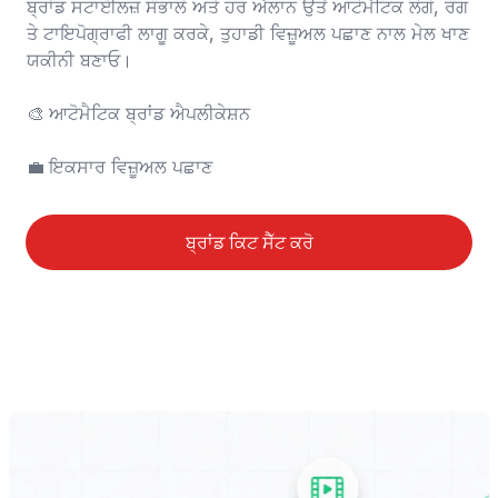
ਬ੍ਰਾਂਡ ਸਟਾਈਲਜ਼ ਸੰਭਾਲੋ ਅਤੇ ਹਰ ਐਲਾਨ ਉਤੋਂ ਆਟੋਮੈਟਿਕ ਲੋਗੋ, ਰੰਗ 
ਤੇ ਟਾਇਪੋਗ੍ਰਾਫੀ ਲਾਗੂ ਕਰਕੇ, ਤੁਹਾਡੀ ਵਿਜ਼ੂਅਲ ਪਛਾਣ ਨਾਲ ਮੇਲ ਖਾਣ 
ਯਕੀਨੀ ਬਣਾਓ।

🎨	ਆਟੋਮੈਟਿਕ ਬ੍ਰਾਂਡ ਐਪਲੀਕੇਸ਼ਨ

💼	ਇਕਸਾਰ ਵਿਜ਼ੂਅਲ ਪਛਾਣ
ਬ੍ਰਾਂਡ ਕਿਟ ਸੈੱਟ ਕਰੋ