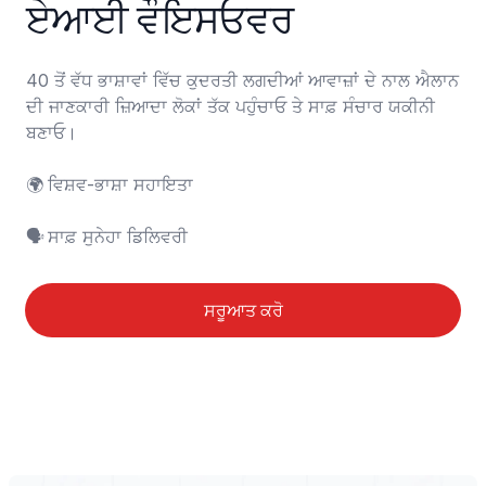
ਏਆਈ ਵੌਇਸਓਵਰ
40 ਤੋਂ ਵੱਧ ਭਾਸ਼ਾਵਾਂ ਵਿੱਚ ਕੁਦਰਤੀ ਲਗਦੀਆਂ ਆਵਾਜ਼ਾਂ ਦੇ ਨਾਲ ਐਲਾਨ 
ਦੀ ਜਾਣਕਾਰੀ ਜ਼ਿਆਦਾ ਲੋਕਾਂ ਤੱਕ ਪਹੁੰਚਾਓ ਤੇ ਸਾਫ਼ ਸੰਚਾਰ ਯਕੀਨੀ 
ਬਣਾਓ।

🌍	ਵਿਸ਼ਵ-ਭਾਸ਼ਾ ਸਹਾਇਤਾ

🗣️	ਸਾਫ਼ ਸੁਨੇਹਾ ਡਿਲਿਵਰੀ
ਸਰੂਆਤ ਕਰੋ