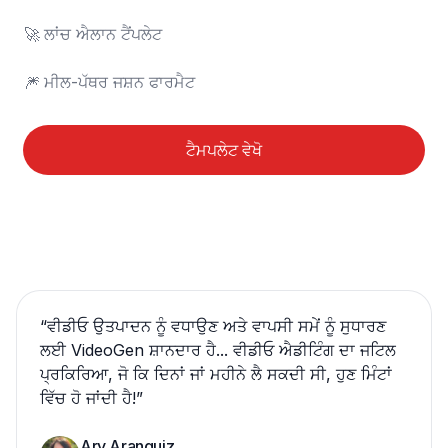
🚀	ਲਾਂਚ ਐਲਾਨ ਟੈਂਪਲੇਟ

🎆	ਮੀਲ-ਪੱਥਰ ਜਸ਼ਨ ਫਾਰਮੈਟ
ਟੈਮਪਲੇਟ ਵੇਖੋ
“
ਵੀਡੀਓ ਉਤਪਾਦਨ ਨੂੰ ਵਧਾਉਣ ਅਤੇ ਵਾਪਸੀ ਸਮੇਂ ਨੂੰ ਸੁਧਾਰਣ
ਲਈ VideoGen ਸ਼ਾਨਦਾਰ ਹੈ... ਵੀਡੀਓ ਐਡੀਟਿੰਗ ਦਾ ਜਟਿਲ
ਪ੍ਰਕਿਰਿਆ, ਜੋ ਕਿ ਦਿਨਾਂ ਜਾਂ ਮਹੀਨੇ ਲੈ ਸਕਦੀ ਸੀ, ਹੁਣ ਮਿੰਟਾਂ
ਵਿੱਚ ਹੋ ਜਾਂਦੀ ਹੈ!
”
Ary Aranguiz