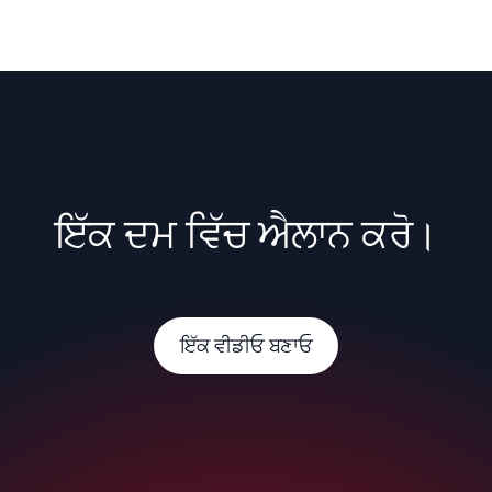
ਇੱਕ ਦਮ ਵਿੱਚ ਐਲਾਨ ਕਰੋ।
ਇੱਕ ਵੀਡੀਓ ਬਣਾਓ