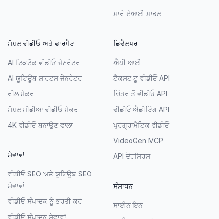
ਸਾਰੇ ਏਆਈ ਮਾਡਲ
ਸੋਸ਼ਲ ਵੀਡੀਓ ਅਤੇ ਫਾਰਮੈਟ
ਡਿਵੈਲਪਰ
AI ਟਿਕਟੌਕ ਵੀਡੀਓ ਜੇਨਰੇਟਰ
ਐਪੀ ਆਈ
AI ਯੂਟਿਊਬ ਸ਼ਾਰਟਸ ਜੇਨਰੇਟਰ
ਟੈਕਸਟ ਟੂ ਵੀਡੀਓ API
ਰੀਲ ਮੇਕਰ
ਚਿੱਤਰ ਤੋਂ ਵੀਡੀਓ API
ਸੋਸ਼ਲ ਮੀਡੀਆ ਵੀਡੀਓ ਮੇਕਰ
ਵੀਡੀਓ ਐਡੀਟਿੰਗ API
4K ਵੀਡੀਓ ਬਨਾਉਣ ਵਾਲਾ
ਪ੍ਰੋਗ੍ਰਾਮੈਟਿਕ ਵੀਡੀਓ
VideoGen MCP
ਸੇਵਾਵਾਂ
API ਦੌਰਸਿਰਸ
ਵੀਡੀਓ SEO ਅਤੇ ਯੂਟਿਊਬ SEO
ਸੇਵਾਵਾਂ
ਸੰਸਾਧਨ
ਵੀਡੀਓ ਸੰਪਾਦਕ ਨੂੰ ਭਰਤੀ ਕਰੋ
ਸਾਈਨ ਇਨ
ਵੀਡੀਓ ਸੰਪਾਦਨ ਸੇਵਾਵਾਂ