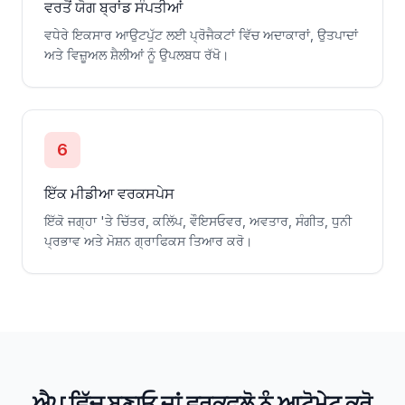
ਵਰਤੋਂ ਯੋਗ ਬ੍ਰਾਂਡ ਸੰਪਤੀਆਂ
ਵਧੇਰੇ ਇਕਸਾਰ ਆਉਟਪੁੱਟ ਲਈ ਪ੍ਰੋਜੈਕਟਾਂ ਵਿੱਚ ਅਦਾਕਾਰਾਂ, ਉਤਪਾਦਾਂ
ਅਤੇ ਵਿਜ਼ੂਅਲ ਸ਼ੈਲੀਆਂ ਨੂੰ ਉਪਲਬਧ ਰੱਖੋ।
6
ਇੱਕ ਮੀਡੀਆ ਵਰਕਸਪੇਸ
ਇੱਕੋ ਜਗ੍ਹਾ 'ਤੇ ਚਿੱਤਰ, ਕਲਿੱਪ, ਵੌਇਸਓਵਰ, ਅਵਤਾਰ, ਸੰਗੀਤ, ਧੁਨੀ
ਪ੍ਰਭਾਵ ਅਤੇ ਮੋਸ਼ਨ ਗ੍ਰਾਫਿਕਸ ਤਿਆਰ ਕਰੋ।
ਐਪ ਵਿੱਚ ਬਣਾਓ ਜਾਂ ਵਰਕਫਲੋ ਨੂੰ ਆਟੋਮੇਟ ਕਰੋ