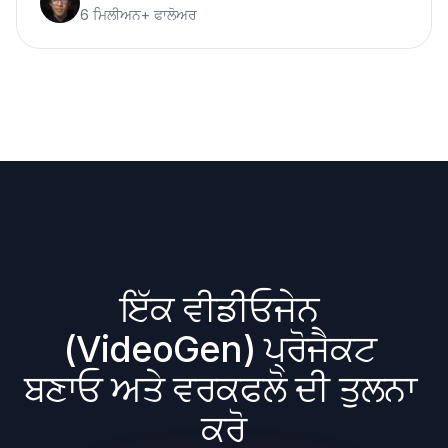
6 ਮਿਲੀਅਨ+ ਫਾਲੋਅਰ
ਇੱਕ ਵੀਡੀਓਜੇਨ 
(VideoGen) ਪ੍ਰੋਜੈਕਟ 
ਬਣਾਓ ਅਤੇ ਵਰਕਫਲੋ ਦੀ ਤੁਲਨਾ 
ਕਰੋ