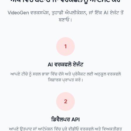
VideoGen ਵਰਕਸਪੇਸ, ਤੁਹਾਡੀ ਐਪਲੀਕੇਸ਼ਨ, ਜਾਂ ਇੱਕ AI ਏਜੰਟ ਤੋਂ
ਬਣਾਓ।
1
AI ਵਰਕਫਲੋ ਏਜੰਟ
ਆਪਣੇ ਟੀਚੇ ਨੂੰ ਸਰਲ ਭਾਸ਼ਾ ਵਿੱਚ ਦੱਸੋ ਅਤੇ ਪ੍ਰੋਜੈਕਟ ਲਈ ਅਨੁਕੂਲ ਵਰਕਫਲੋ
ਸਿਫ਼ਾਰਸ਼ ਪ੍ਰਾਪਤ ਕਰੋ।
2
ਡਿਵੈਲਪਰ API
ਆਪਣੇ ਉਤਪਾਦ ਜਾਂ ਆਟੋਮੇਸ਼ਨ ਵਿੱਚ ਪੂਰੇ ਵੀਡੀਓ ਵਰਕਫਲੋ ਅਤੇ ਵਿਅਕਤੀਗਤ