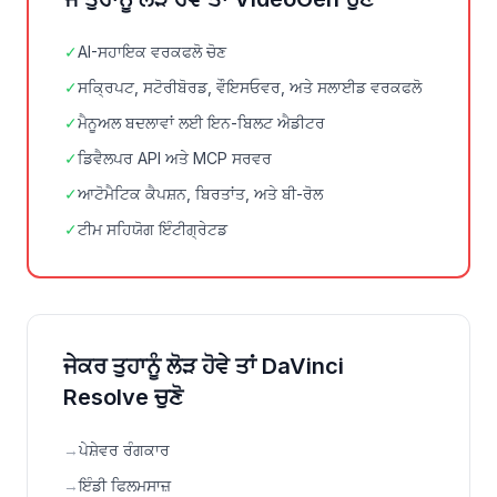
✓
AI-ਸਹਾਇਕ ਵਰਕਫਲੋ ਚੋਣ
✓
ਸਕ੍ਰਿਪਟ, ਸਟੋਰੀਬੋਰਡ, ਵੌਇਸਓਵਰ, ਅਤੇ ਸਲਾਈਡ ਵਰਕਫਲੋ
✓
ਮੈਨੂਅਲ ਬਦਲਾਵਾਂ ਲਈ ਇਨ-ਬਿਲਟ ਐਡੀਟਰ
✓
ਡਿਵੈਲਪਰ API ਅਤੇ MCP ਸਰਵਰ
✓
ਆਟੋਮੈਟਿਕ ਕੈਪਸ਼ਨ, ਬਿਰਤਾਂਤ, ਅਤੇ ਬੀ-ਰੋਲ
✓
ਟੀਮ ਸਹਿਯੋਗ ਇੰਟੀਗ੍ਰੇਟਡ
ਜੇਕਰ ਤੁਹਾਨੂੰ ਲੋੜ ਹੋਵੇ ਤਾਂ DaVinci
Resolve ਚੁਣੋ
→
ਪੇਸ਼ੇਵਰ ਰੰਗਕਾਰ
→
ਇੰਡੀ ਫਿਲਮਸਾਜ਼