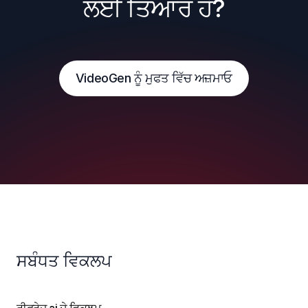
ਲਈ ਤਿਆਰ ਹੋ?
VideoGen ਨੂੰ ਮੁਫਤ ਵਿੱਚ ਅਜ਼ਮਾਓ
ਸਬੰਧਤ ਵਿਕਲਪ