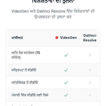
ਵਿਸ਼ੇਸ਼ਤਾਵਾਂ ਦੀ ਤੁਲਨਾ
VideoGen ਅਤੇ DaVinci Resolve ਵਿੱਚ ਵਿਸ਼ੇਸ਼ਤਾਵਾਂ ਦੀ
ਉਪਲਬਧਤਾ ਦੀ ਤੁਲਨਾ ਕਰੋ
DaVinci
VideoGen
ਖਾਸੀਅਤ
Resolve
ਅਤਿ ਤੇਜ਼ ਜਨਰੇਸ਼ਨ (15
ਸਕਿੰਟ)
ਸਕ੍ਰਿਪਟ ਤੋਂ ਵੀਡੀਓ
ਸਟੋਰੀਬੋਰਡ ਤੋਂ ਵੀਡੀਓ
ਪੰਜਾਬੀ ਵਿੱਚ ਵੀਡੀਓ ਲਈ ਲਿਖੋ