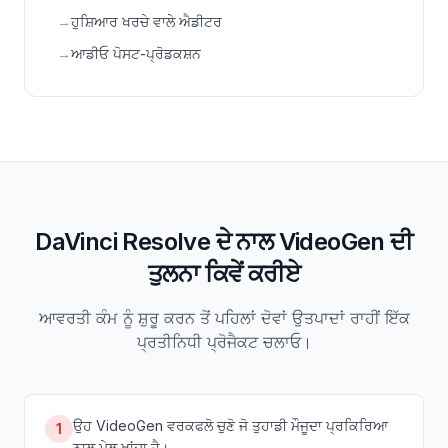
→
ਹੁਸ਼ਿਆਰ ਖਰਚੇ ਵਾਲੇ ਐਡੀਟਰ
→
ਆਡੀਓ ਪੋਸਟ-ਪ੍ਰੋਡਕਸ਼ਨ
DaVinci Resolve ਦੇ ਨਾਲ VideoGen ਦੀ
ਤੁਲਨਾ ਕਿਵੇਂ ਕਰੀਏ
ਆਵਰਤੀ ਕੰਮ ਨੂੰ ਸ਼ੁਰੂ ਕਰਨ ਤੋਂ ਪਹਿਲਾਂ ਦੋਵਾਂ ਉਤਪਾਦਾਂ ਰਾਹੀਂ ਇੱਕ
ਪ੍ਰਤੀਨਿਧੀ ਪ੍ਰੋਜੈਕਟ ਚਲਾਓ।
ਉਹ VideoGen ਵਰਕਫਲੋ ਚੁਣੋ ਜੋ ਤੁਹਾਡੀ ਮੌਜੂਦਾ ਪ੍ਰਕਿਰਿਆ
1
ਨਾਲ ਮੇਲ ਖਾਂਦਾ ਹੈ।