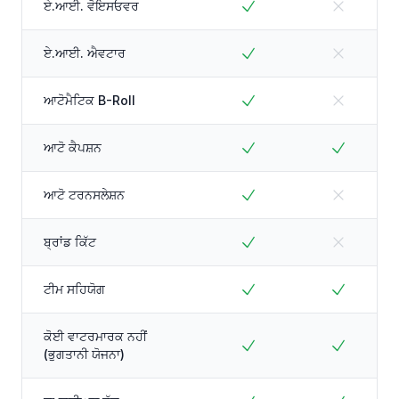
ਏ.ਆਈ. ਵੋਇਸਓਵਰ
ਏ.ਆਈ. ਐਵਟਾਰ
ਆਟੋਮੈਟਿਕ B-Roll
ਆਟੋ ਕੈਪਸ਼ਨ
ਆਟੋ ਟਰਨਸਲੇਸ਼ਨ
ਬ੍ਰਾਂਡ ਕਿੱਟ
ਟੀਮ ਸਹਿਯੋਗ
ਕੋਈ ਵਾਟਰਮਾਰਕ ਨਹੀਂ
(ਭੁਗਤਾਨੀ ਯੋਜਨਾ)