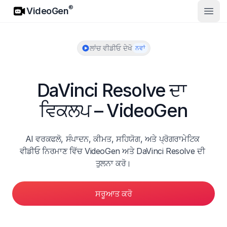
VideoGen
®
VideoGen
ਮੁੱਖ ਮੀਨ
ਲਾਂਚ ਵੀਡੀਓ ਦੇਖੋ
ਨਵਾਂ
DaVinci Resolve ਦਾ 
ਵਿਕਲਪ – VideoGen
AI ਵਰਕਫਲੋ, ਸੰਪਾਦਨ, ਕੀਮਤ, ਸਹਿਯੋਗ, ਅਤੇ ਪ੍ਰੋਗਰਾਮੇਟਿਕ 
ਵੀਡੀਓ ਨਿਰਮਾਣ ਵਿੱਚ VideoGen ਅਤੇ DaVinci Resolve ਦੀ 
ਤੁਲਨਾ ਕਰੋ।
ਸਰੂਆਤ ਕਰੋ