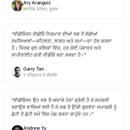
Ary Aranguiz
ਲਰਨਿੰਗ ਮੈਨੇਜਰ, ਗੂਗਲ
“
ਵੀਡੀਓਜਨ ਵੀਡੀਓ ਨਿਰਮਾਣ ਦੀਆਂ ਸਭ ਤੋਂ ਵੱਡੀਆਂ
ਸਮੱਸਿਆਵਾਂ—ਜਟਿਲਤਾ, ਲਾਗਤ ਅਤੇ ਸਮਾਂ—ਦਾ ਹੱਲ ਕਰਦਾ
ਹੈ। ਸਿਰਫ ਕੁਝ ਕਲਿਕਾਂ ਵਿੱਚ, ਹਰ ਕੋਈ ਪੇਸ਼ਾਵਰ ਅਤੇ
ਕਾਪੀਰਾਈਟ-ਫ਼ਰੀ ਵੀਡੀਓ ਬਣਾ ਸਕਦਾ ਹੈ।
”
Garry Tan
Y ਕੰਬਿਨੇਟਰ ਦੇ ਸੀਈਓ
“
ਵੀਡੀਓਜਨ ਉਹ ਸਭ ਤੋਂ ਅੰਦਾਜ਼ੇ ਹੇਠਾਂ ਸ਼੍ਰੇਣੀ ਹੈ ਜੋ ਸਮੱਗਰੀ
ਬਣਾਉਣ ਵਾਲਿਆਂ ਲਈ ਹੈ ਜੋ ਸਭ ਤੋਂ ਉੱਚੀ ਗੁਣਵੱਤਾ ਸਮਾਗਰੀ ਨੂੰ
ਛੋਟੀ ਤੋਂ ਛੋਟੀ ਸਮੇਂ ਵਿੱਚ ਪੇਸ਼ ਕਰਨਾ ਚਾਹੁੰਦੇ ਹਨ।
”
Andrew Yu