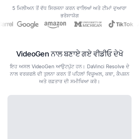
5 ਮਿਲੀਅਨ ਤੋਂ ਵੱਧ ਸਿਰਜਨਾ ਕਰਨ ਵਾਲਿਆਂ ਅਤੇ ਟੀਮਾਂ ਦੁਆਰਾ
ਭਰੋਸਾਯੋਗ
VideoGen ਨਾਲ ਬਣਾਏ ਗਏ ਵੀਡੀਓ ਦੇਖੋ
ਇਹ ਅਸਲ VideoGen ਆਉਟਪੁੱਟ ਹਨ। DaVinci Resolve ਦੇ
ਨਾਲ ਵਰਕਫਲੋ ਦੀ ਤੁਲਨਾ ਕਰਨ ਤੋਂ ਪਹਿਲਾਂ ਵਿਜ਼ੂਅਲ, ਕਥਾ, ਕੈਪਸ਼ਨ
ਅਤੇ ਰਫ਼ਤਾਰ ਦੀ ਸਮੀਖਿਆ ਕਰੋ।