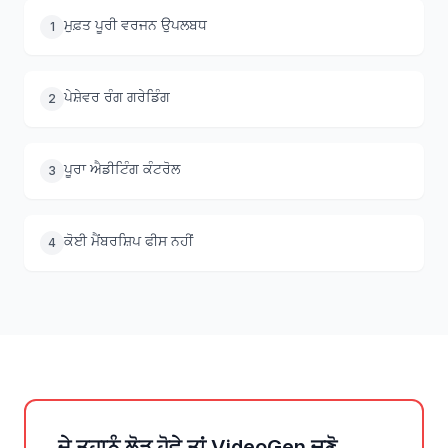
ਮੁਫ਼ਤ ਪੂਰੀ ਵਰਜਨ ਉਪਲਬਧ
1
ਪੇਸ਼ੇਵਰ ਰੰਗ ਗਰੇਡਿੰਗ
2
ਪੂਰਾ ਐਡੀਟਿੰਗ ਕੰਟਰੋਲ
3
ਕੋਈ ਮੈਂਬਰਸ਼ਿਪ ਫੀਸ ਨਹੀਂ
4
ਜੇ ਤੁਹਾਨੂੰ ਲੋੜ ਹੋਵੇ ਤਾਂ VideoGen ਚੁਣੋ