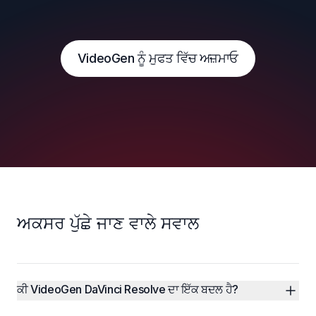
VideoGen ਨੂੰ ਮੁਫਤ ਵਿੱਚ ਅਜ਼ਮਾਓ
ਅਕਸਰ ਪੁੱਛੇ ਜਾਣ ਵਾਲੇ ਸਵਾਲ
ਕੀ VideoGen DaVinci Resolve ਦਾ ਇੱਕ ਬਦਲ ਹੈ?