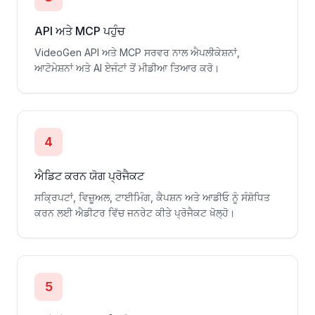
API ਅਤੇ MCP ਪਹੁੰਚ
VideoGen API ਅਤੇ MCP ਸਰਵਰ ਨਾਲ ਐਪਲੀਕੇਸ਼ਨਾਂ,
ਆਟੋਮੇਸ਼ਨਾਂ ਅਤੇ AI ਏਜੰਟਾਂ ਤੋਂ ਮੀਡੀਆ ਤਿਆਰ ਕਰੋ।
4
ਐਡਿਟ ਕਰਨ ਯੋਗ ਪ੍ਰੋਜੈਕਟ
ਸਕ੍ਰਿਪਟਾਂ, ਵਿਜ਼ੂਅਲ, ਟਾਈਮਿੰਗ, ਕੈਪਸ਼ਨ ਅਤੇ ਆਡੀਓ ਨੂੰ ਸੰਸ਼ੋਧਿਤ
ਕਰਨ ਲਈ ਐਡੀਟਰ ਵਿੱਚ ਜਨਰੇਟ ਕੀਤੇ ਪ੍ਰੋਜੈਕਟ ਖੋਲ੍ਹੋ।
5