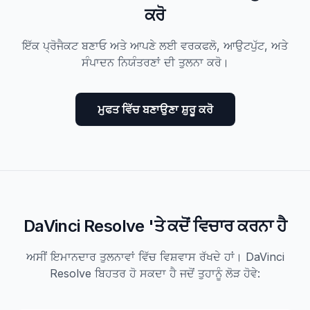
ਕਰੋ
ਇੱਕ ਪ੍ਰੋਜੈਕਟ ਬਣਾਓ ਅਤੇ ਆਪਣੇ ਲਈ ਵਰਕਫਲੋ, ਆਉਟਪੁੱਟ, ਅਤੇ
ਸੰਪਾਦਨ ਨਿਯੰਤਰਣਾਂ ਦੀ ਤੁਲਨਾ ਕਰੋ।
ਮੁਫਤ ਵਿੱਚ ਬਣਾਉਣਾ ਸ਼ੁਰੂ ਕਰੋ
DaVinci Resolve 'ਤੇ ਕਦੋਂ ਵਿਚਾਰ ਕਰਨਾ ਹੈ
ਅਸੀਂ ਇਮਾਨਦਾਰ ਤੁਲਨਾਵਾਂ ਵਿੱਚ ਵਿਸ਼ਵਾਸ ਰੱਖਦੇ ਹਾਂ। DaVinci
Resolve ਬਿਹਤਰ ਹੋ ਸਕਦਾ ਹੈ ਜਦੋਂ ਤੁਹਾਨੂੰ ਲੋੜ ਹੋਵੇ: