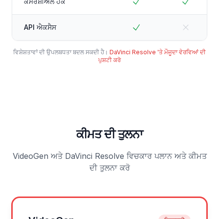
ਕਮਰਸ਼ੀਅਲ ਹੱਕ
API ਐਕਸੈਸ
ਵਿਸ਼ੇਸ਼ਤਾਵਾਂ ਦੀ ਉਪਲਬਧਤਾ ਬਦਲ ਸਕਦੀ ਹੈ।
DaVinci Resolve 'ਤੇ ਮੌਜੂਦਾ ਵੇਰਵਿਆਂ ਦੀ
ਪੁਸ਼ਟੀ ਕਰੋ
ਕੀਮਤ ਦੀ ਤੁਲਨਾ
VideoGen ਅਤੇ DaVinci Resolve ਵਿਚਕਾਰ ਪਲਾਨ ਅਤੇ ਕੀਮਤ
ਦੀ ਤੁਲਨਾ ਕਰੋ