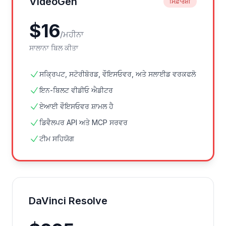
VideoGen
ਸਿਫ਼ਾਰਸ਼ੀ
$
16
/
ਮਹੀਨਾ
ਸਾਲਾਨਾ ਬਿਲ ਕੀਤਾ
ਸਕ੍ਰਿਪਟ, ਸਟੋਰੀਬੋਰਡ, ਵੌਇਸਓਵਰ, ਅਤੇ ਸਲਾਈਡ ਵਰਕਫਲੋ
ਇਨ-ਬਿਲਟ ਵੀਡੀਓ ਐਡੀਟਰ
ਏਆਈ ਵੌਇਸਓਵਰ ਸ਼ਾਮਲ ਹੈ
ਡਿਵੈਲਪਰ API ਅਤੇ MCP ਸਰਵਰ
ਟੀਮ ਸਹਿਯੋਗ
DaVinci Resolve