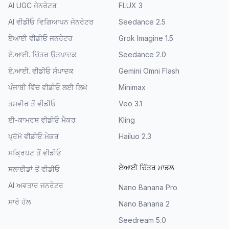
AI UGC ਜੇਨਰੇਟਰ
FLUX 3
AI ਵੀਡੀਓ ਵਿਗਿਆਪਨ ਜੇਨਰੇਟਰ
Seedance 2.5
ਏਆਈ ਵੀਡੀਓ ਜਨਰੇਟਰ
Grok Imagine 1.5
ਏ.ਆਈ. ਚਿੱਤਰ ਉਤਪਾਦਕ
Seedance 2.0
ਏ.ਆਈ. ਵੀਡੀਓ ਸੰਪਾਦਕ
Gemini Omni Flash
ਪੰਜਾਬੀ ਵਿੱਚ ਵੀਡੀਓ ਲਈ ਲਿਖੋ
Minimax
ਤਸਵੀਰ ਤੋਂ ਵੀਡੀਓ
Veo 3.1
ਈ-ਕਾਮਰਸ ਵੀਡੀਓ ਮੈਕਰ
Kling
ਪ੍ਰੋਮੋ ਵੀਡੀਓ ਮੇਕਰ
Hailuo 2.3
ਸਕ੍ਰਿਪਟ ਤੋਂ ਵੀਡੀਓ
ਏਆਈ ਚਿੱਤਰ ਮਾਡਲ
ਸਲਾਈਡਾਂ ਤੋਂ ਵੀਡੀਓ
AI ਅਵਤਾਰ ਜਨਰੇਟਰ
Nano Banana Pro
ਸਾਰੇ ਹੱਲ
Nano Banana 2
Seedream 5.0