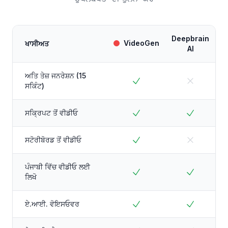
Deepbrain
VideoGen
ਖਾਸੀਅਤ
AI
ਅਤਿ ਤੇਜ਼ ਜਨਰੇਸ਼ਨ (15
ਸਕਿੰਟ)
ਸਕ੍ਰਿਪਟ ਤੋਂ ਵੀਡੀਓ
ਸਟੋਰੀਬੋਰਡ ਤੋਂ ਵੀਡੀਓ
ਪੰਜਾਬੀ ਵਿੱਚ ਵੀਡੀਓ ਲਈ
ਲਿਖੋ
ਏ.ਆਈ. ਵੋਇਸਓਵਰ