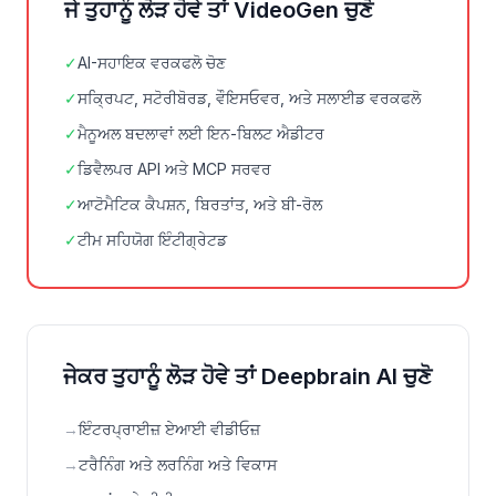
ਜੇ ਤੁਹਾਨੂੰ ਲੋੜ ਹੋਵੇ ਤਾਂ VideoGen ਚੁਣੋ
✓
AI-ਸਹਾਇਕ ਵਰਕਫਲੋ ਚੋਣ
✓
ਸਕ੍ਰਿਪਟ, ਸਟੋਰੀਬੋਰਡ, ਵੌਇਸਓਵਰ, ਅਤੇ ਸਲਾਈਡ ਵਰਕਫਲੋ
✓
ਮੈਨੂਅਲ ਬਦਲਾਵਾਂ ਲਈ ਇਨ-ਬਿਲਟ ਐਡੀਟਰ
✓
ਡਿਵੈਲਪਰ API ਅਤੇ MCP ਸਰਵਰ
✓
ਆਟੋਮੈਟਿਕ ਕੈਪਸ਼ਨ, ਬਿਰਤਾਂਤ, ਅਤੇ ਬੀ-ਰੋਲ
✓
ਟੀਮ ਸਹਿਯੋਗ ਇੰਟੀਗ੍ਰੇਟਡ
ਜੇਕਰ ਤੁਹਾਨੂੰ ਲੋੜ ਹੋਵੇ ਤਾਂ Deepbrain AI ਚੁਣੋ
→
ਇੰਟਰਪ੍ਰਾਈਜ਼ ਏਆਈ ਵੀਡੀਓਜ਼
→
ਟਰੈਨਿੰਗ ਅਤੇ ਲਰਨਿੰਗ ਅਤੇ ਵਿਕਾਸ