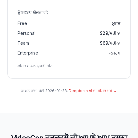
ਉਪਲਬਧ ਯੋਜਨਾਵਾਂ
:
Free
ਮੁਫ਼ਤ
Personal
$29/ਮਹੀਨਾ
Team
$69/ਮਹੀਨਾ
Enterprise
ਕਸਟਮ
ਕੀਮਤ ਮਾਡਲ
:
ਪ੍ਰਤੀ ਸੀਟ
ਕੀਮਤ ਜਾਂਚੀ ਹੋਈ
2026-01-23
.
Deepbrain AI ਦੀ ਕੀਮਤ ਦੇਖੋ
→
VideoGen ਵਰਕਫਲੋ ਦੀ ਆਪਣੇ ਆਪ ਤੁਲਨਾ