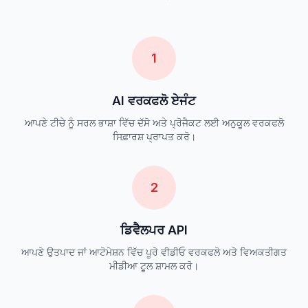
1
AI ਵਰਕਫਲੋ ਏਜੰਟ
ਆਪਣੇ ਟੀਚੇ ਨੂੰ ਸਰਲ ਭਾਸ਼ਾ ਵਿੱਚ ਦੱਸੋ ਅਤੇ ਪ੍ਰੋਜੈਕਟ ਲਈ ਅਨੁਕੂਲ ਵਰਕਫਲੋ
ਸਿਫ਼ਾਰਸ਼ ਪ੍ਰਾਪਤ ਕਰੋ।
2
ਡਿਵੈਲਪਰ API
ਆਪਣੇ ਉਤਪਾਦ ਜਾਂ ਆਟੋਮੇਸ਼ਨ ਵਿੱਚ ਪੂਰੇ ਵੀਡੀਓ ਵਰਕਫਲੋ ਅਤੇ ਵਿਅਕਤੀਗਤ
ਮੀਡੀਆ ਟੂਲ ਸ਼ਾਮਲ ਕਰੋ।