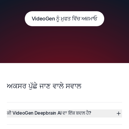
VideoGen ਨੂੰ ਮੁਫਤ ਵਿੱਚ ਅਜ਼ਮਾਓ
ਅਕਸਰ ਪੁੱਛੇ ਜਾਣ ਵਾਲੇ ਸਵਾਲ
ਕੀ VideoGen Deepbrain AI ਦਾ ਇੱਕ ਬਦਲ ਹੈ?