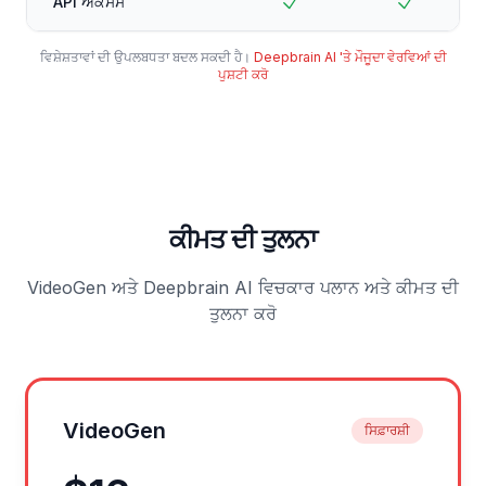
API ਐਕਸੈਸ
ਵਿਸ਼ੇਸ਼ਤਾਵਾਂ ਦੀ ਉਪਲਬਧਤਾ ਬਦਲ ਸਕਦੀ ਹੈ।
Deepbrain AI 'ਤੇ ਮੌਜੂਦਾ ਵੇਰਵਿਆਂ ਦੀ
ਪੁਸ਼ਟੀ ਕਰੋ
ਕੀਮਤ ਦੀ ਤੁਲਨਾ
VideoGen ਅਤੇ Deepbrain AI ਵਿਚਕਾਰ ਪਲਾਨ ਅਤੇ ਕੀਮਤ ਦੀ
ਤੁਲਨਾ ਕਰੋ
VideoGen
ਸਿਫ਼ਾਰਸ਼ੀ