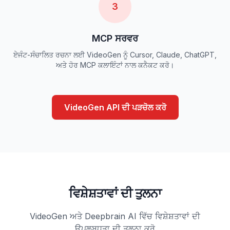
3
MCP ਸਰਵਰ
ਏਜੰਟ-ਸੰਚਾਲਿਤ ਰਚਨਾ ਲਈ VideoGen ਨੂੰ Cursor, Claude, ChatGPT,
ਅਤੇ ਹੋਰ MCP ਕਲਾਇੰਟਾਂ ਨਾਲ ਕਨੈਕਟ ਕਰੋ।
VideoGen API ਦੀ ਪੜਚੋਲ ਕਰੋ
ਵਿਸ਼ੇਸ਼ਤਾਵਾਂ ਦੀ ਤੁਲਨਾ
VideoGen ਅਤੇ Deepbrain AI ਵਿੱਚ ਵਿਸ਼ੇਸ਼ਤਾਵਾਂ ਦੀ
ਉਪਲਬਧਤਾ ਦੀ ਤੁਲਨਾ ਕਰੋ