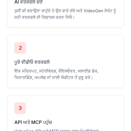
AI ਵਰਕਫਲੋ ਚੋਣ
ਤੁਸੀਂ ਕੀ ਬਣਾਉਣਾ ਚਾਹੁੰਦੇ ਹੋ ਉਸ ਬਾਰੇ ਦੱਸੋ ਅਤੇ VideoGen ਏਜੰਟ ਨੂੰ
ਸਹੀ ਵਰਕਫਲੋ ਦੀ ਸਿਫ਼ਾਰਸ਼ ਕਰਨ ਦਿਓ।
2
ਪੂਰੇ ਵੀਡੀਓ ਵਰਕਫਲੋ
ਇੱਕ ਸਕ੍ਰਿਪਟ, ਸਟੋਰੀਬੋਰਡ, ਵੌਇਸਓਵਰ, ਸਲਾਈਡ ਡੇਕ,
ਰਿਕਾਰਡਿੰਗ, ਅਪਲੋਡ ਜਾਂ ਖਾਲੀ ਐਡੀਟਰ ਤੋਂ ਸ਼ੁਰੂ ਕਰੋ।
3
API ਅਤੇ MCP ਪਹੁੰਚ