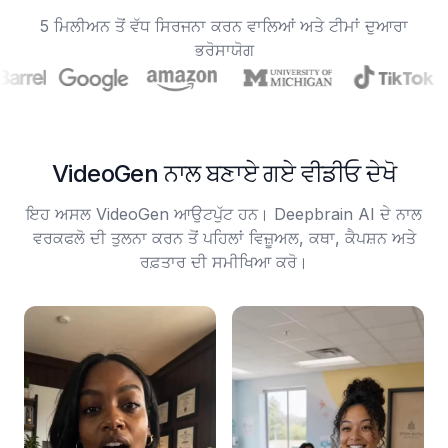
5 ਮਿਲੀਅਨ ਤੋਂ ਵੱਧ ਸਿਰਜਨਾ ਕਰਨ ਵਾਲਿਆਂ ਅਤੇ ਟੀਮਾਂ ਦੁਆਰਾ
ਭਰੋਸਾਯੋਗ
VideoGen ਨਾਲ ਬਣਾਏ ਗਏ ਵੀਡੀਓ ਦੇਖੋ
ਇਹ ਅਸਲ VideoGen ਆਉਟਪੁੱਟ ਹਨ। Deepbrain AI ਦੇ ਨਾਲ
ਵਰਕਫਲੋ ਦੀ ਤੁਲਨਾ ਕਰਨ ਤੋਂ ਪਹਿਲਾਂ ਵਿਜ਼ੂਅਲ, ਕਥਾ, ਕੈਪਸ਼ਨ ਅਤੇ
ਰਫ਼ਤਾਰ ਦੀ ਸਮੀਖਿਆ ਕਰੋ।