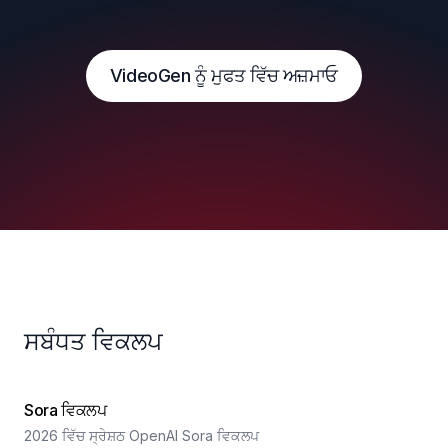
VideoGen ਨੂੰ ਮੁਫਤ ਵਿੱਚ ਅਜ਼ਮਾਓ
ਸਬੰਧਤ ਵਿਕਲਪ
Sora ਵਿਕਲਪ
2026 ਵਿੱਚ ਸ੍ਰੇਸ਼ਠ OpenAI Sora ਵਿਕਲਪ