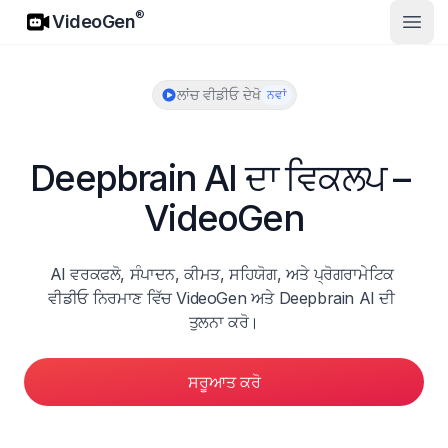
VideoGen
®
VideoGen
ਮੁੱਖ ਮੀਨ
ਲਾਂਚ ਵੀਡੀਓ ਦੇਖੋ
ਨਵਾਂ
Deepbrain AI ਦਾ ਵਿਕਲਪ – 
VideoGen
AI ਵਰਕਫਲੋ, ਸੰਪਾਦਨ, ਕੀਮਤ, ਸਹਿਯੋਗ, ਅਤੇ ਪ੍ਰੋਗਰਾਮੇਟਿਕ 
ਵੀਡੀਓ ਨਿਰਮਾਣ ਵਿੱਚ VideoGen ਅਤੇ Deepbrain AI ਦੀ 
ਤੁਲਨਾ ਕਰੋ।
ਸਰੂਆਤ ਕਰੋ