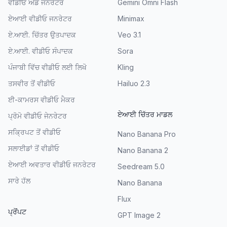
ਵੀਡੀਓ ਐਡ ਜਨਰੇਟਰ
Gemini Omni Flash
ਏਆਈ ਵੀਡੀਓ ਜਨਰੇਟਰ
Minimax
ਏ.ਆਈ. ਚਿੱਤਰ ਉਤਪਾਦਕ
Veo 3.1
ਏ.ਆਈ. ਵੀਡੀਓ ਸੰਪਾਦਕ
Sora
ਪੰਜਾਬੀ ਵਿੱਚ ਵੀਡੀਓ ਲਈ ਲਿਖੋ
Kling
ਤਸਵੀਰ ਤੋਂ ਵੀਡੀਓ
Hailuo 2.3
ਈ-ਕਾਮਰਸ ਵੀਡੀਓ ਮੈਕਰ
ਏਆਈ ਚਿੱਤਰ ਮਾਡਲ
ਪ੍ਰੋਮੋ ਵੀਡੀਓ ਜੇਨਰੇਟਰ
ਸਕ੍ਰਿਪਟ ਤੋਂ ਵੀਡੀਓ
Nano Banana Pro
ਸਲਾਈਡਾਂ ਤੋਂ ਵੀਡੀਓ
Nano Banana 2
ਏਆਈ ਅਵਤਾਰ ਵੀਡੀਓ ਜਨਰੇਟਰ
Seedream 5.0
ਸਾਰੇ ਹੱਲ
Nano Banana
Flux
ਪ੍ਰੋਂਪਟ
GPT Image 2