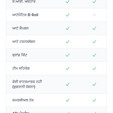
ਏ.ਆਈ. ਐਵਟਾਰ
ਆਟੋਮੈਟਿਕ B-Roll
ਆਟੋ ਕੈਪਸ਼ਨ
ਆਟੋ ਟਰਨਸਲੇਸ਼ਨ
ਬ੍ਰਾਂਡ ਕਿੱਟ
ਟੀਮ ਸਹਿਯੋਗ
ਕੋਈ ਵਾਟਰਮਾਰਕ ਨਹੀਂ
(ਭੁਗਤਾਨੀ ਯੋਜਨਾ)
ਕਮਰਸ਼ੀਅਲ ਹੱਕ