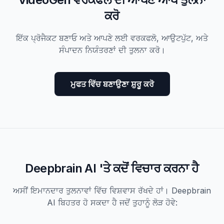
ਕਰੋ
ਇੱਕ ਪ੍ਰੋਜੈਕਟ ਬਣਾਓ ਅਤੇ ਆਪਣੇ ਲਈ ਵਰਕਫਲੋ, ਆਉਟਪੁੱਟ, ਅਤੇ
ਸੰਪਾਦਨ ਨਿਯੰਤਰਣਾਂ ਦੀ ਤੁਲਨਾ ਕਰੋ।
ਮੁਫਤ ਵਿੱਚ ਬਣਾਉਣਾ ਸ਼ੁਰੂ ਕਰੋ
Deepbrain AI 'ਤੇ ਕਦੋਂ ਵਿਚਾਰ ਕਰਨਾ ਹੈ
ਅਸੀਂ ਇਮਾਨਦਾਰ ਤੁਲਨਾਵਾਂ ਵਿੱਚ ਵਿਸ਼ਵਾਸ ਰੱਖਦੇ ਹਾਂ। Deepbrain
AI ਬਿਹਤਰ ਹੋ ਸਕਦਾ ਹੈ ਜਦੋਂ ਤੁਹਾਨੂੰ ਲੋੜ ਹੋਵੇ: