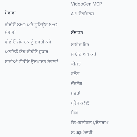
VideoGen MCP
ਸੇਵਾਵਾਂ
API ਦੌਰਸਿਰਸ
ਵੀਡੀਓ SEO ਅਤੇ ਯੂਟਿਊਬ SEO
ਸੇਵਾਵਾਂ
ਸੰਸਾਧਨ
ਵੀਡੀਓ ਸੰਪਾਦਕ ਨੂੰ ਭਰਤੀ ਕਰੋ
ਸਾਈਨ ਇਨ
ਅਨਲਿਮਿਟੈਡ ਵੀਡੀਓ ਸੁਧਾਰ
ਸਾਈਨ ਅਪ ਕਰੋ
ਸਾਰੀਆਂ ਵੀਡੀਓ ਉਤਪਾਦਨ ਸੇਵਾਵਾਂ
ਕੀਮਤ
ਬਲੌਗ
ਚੇਂਜਲੌਗ
ਖ਼ਬਰਾਂ
ਪ੍ਰੈਸ ਕిట్
ਸਿਖੋ
ਵਿਅਕਤੀਗਤ ਪ੍ਰੋਗਰਾਮ
ਸाझੇਦਾਰੀ