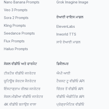
Nano Banana Prompts
Grok Imagine Image
Veo 3 Prompts
ਏਆਈ ਵਾਇਸ ਮਾਡਲ
Sora 2 Prompts
Kling Prompts
ElevenLabs
Seedance Prompts
Inworld TTS
Flux Prompts
ਸਾਰੇ ਏਆਈ ਮਾਡਲ
Hailuo Prompts
ਸੋਸ਼ਲ ਵੀਡੀਓ ਅਤੇ ਫਾਰਮੈਟ
ਡਿਵੈਲਪਰ
ਟੀਕਟੌਕ ਵੀਡੀਓ ਜਨਰੇਟਰ
ਐਪੀ ਆਈ
ਯੂਟਿਊਬ ਸ਼ੋਰਟਸ ਜੈਨਰੇਟਰ
ਟੈਕਸਟ ਟੂ ਵੀਡੀਓ API
ਇੰਸਟਾਗ੍ਰਾਮ ਰੀਲਜ਼ ਜਨਰੇਟਰ
ਚਿੱਤਰ ਤੋਂ ਵੀਡੀਓ API
ਸੋਸ਼ਲ ਮੀਡੀਆ ਵੀਡੀਓ ਜਨਰੇਟਰ
ਵੀਡੀਓ ਐਡੀਟਿੰਗ API
4K ਵੀਡੀਓ ਬਨਾਉਣ ਵਾਲਾ
ਪ੍ਰੋਗ੍ਰਾਮੈਟਿਕ ਵੀਡੀਓ