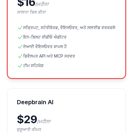
$
16
/
ਮਹੀਨਾ
ਸਾਲਾਨਾ ਬਿਲ ਕੀਤਾ
ਸਕ੍ਰਿਪਟ, ਸਟੋਰੀਬੋਰਡ, ਵੌਇਸਓਵਰ, ਅਤੇ ਸਲਾਈਡ ਵਰਕਫਲੋ
ਇਨ-ਬਿਲਟ ਵੀਡੀਓ ਐਡੀਟਰ
ਏਆਈ ਵੌਇਸਓਵਰ ਸ਼ਾਮਲ ਹੈ
ਡਿਵੈਲਪਰ API ਅਤੇ MCP ਸਰਵਰ
ਟੀਮ ਸਹਿਯੋਗ
Deepbrain AI
$
29
/
ਮਹੀਨਾ
ਸ਼ੁਰੂਆਤੀ ਕੀਮਤ