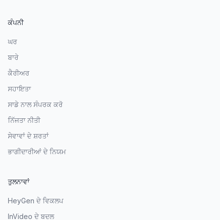
ਕੰਪਨੀ
ਘਰ
ਬਾਰੇ
ਕੈਰੀਅਰ
ਸਹਾਇਤਾ
ਸਾਡੇ ਨਾਲ ਸੰਪਰਕ ਕਰੋ
ਨਿੱਜਤਾ ਨੀਤੀ
ਸੇਵਾਵਾਂ ਦੇ ਸ਼ਰਤਾਂ
ਭਾਗੀਦਾਰੀਆਂ ਦੇ ਨਿਯਮ
ਤੁਲਨਾਵਾਂ
HeyGen ਦੇ ਵਿਕਲਪ
InVideo ਦੇ ਬਦਲ