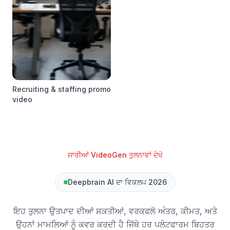
Recruiting & staffing promo
video
ਸਾਰੀਆਂ VideoGen ਤੁਲਨਾਵਾਂ ਦੇਖੋ
Deepbrain AI ਦਾ ਵਿਕਲਪ 2026
ਇਹ ਤੁਲਨਾ ਉਤਪਾਦ ਦੀਆਂ ਸ਼ਕਤੀਆਂ, ਵਰਕਫਲੋ ਅੰਤਰ, ਕੀਮਤ, ਅਤੇ
ਉਹਨਾਂ ਮਾਮਲਿਆਂ ਨੂੰ ਕਵਰ ਕਰਦੀ ਹੈ ਜਿੱਥੇ ਹਰ ਪਲੇਟਫਾਰਮ ਬਿਹਤਰ