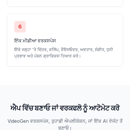
6
ਇੱਕ ਮੀਡੀਆ ਵਰਕਸਪੇਸ
ਇੱਕੋ ਜਗ੍ਹਾ 'ਤੇ ਚਿੱਤਰ, ਕਲਿੱਪ, ਵੌਇਸਓਵਰ, ਅਵਤਾਰ, ਸੰਗੀਤ, ਧੁਨੀ
ਪ੍ਰਭਾਵ ਅਤੇ ਮੋਸ਼ਨ ਗ੍ਰਾਫਿਕਸ ਤਿਆਰ ਕਰੋ।
ਐਪ ਵਿੱਚ ਬਣਾਓ ਜਾਂ ਵਰਕਫਲੋ ਨੂੰ ਆਟੋਮੇਟ ਕਰੋ
VideoGen ਵਰਕਸਪੇਸ, ਤੁਹਾਡੀ ਐਪਲੀਕੇਸ਼ਨ, ਜਾਂ ਇੱਕ AI ਏਜੰਟ ਤੋਂ
ਬਣਾਓ।