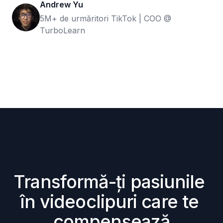
Andrew Yu
5M+ de urmăritori TikTok | COO @
TurboLearn
Transformă-ți pasiunile 
în videoclipuri care te 
compensează