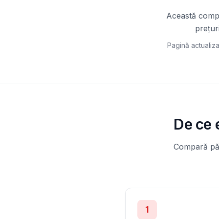
Această compar
prețur
Pagină actualiza
De ce 
Compară părț
1