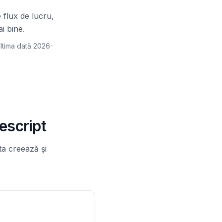
 flux de lucru,
i bine.
ltima dată
2026-
escript
ta creează și