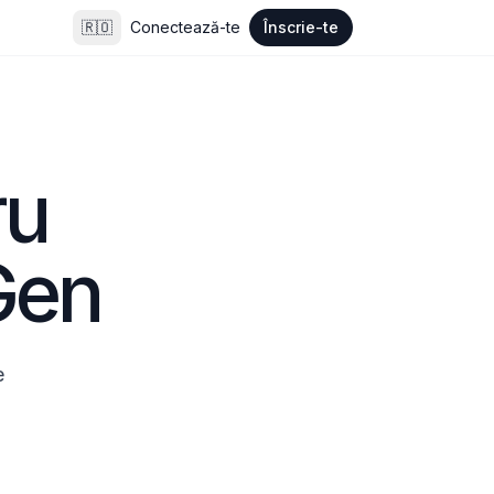
🇷🇴
Conectează-te
Înscrie-te
u 
Gen
 