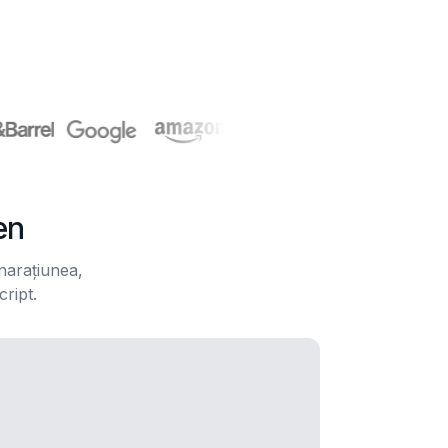
en
narațiunea,
cript.