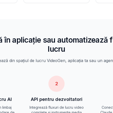
 în aplicație sau automatizează f
lucru
ază din spațiul de lucru VideoGen, aplicația ta sau un agen
2
cru AI
API pentru dezvoltatori
n limbaj
Integrează fluxuri de lucru video
Conect
andare de
complete și instrumente media
Claude,