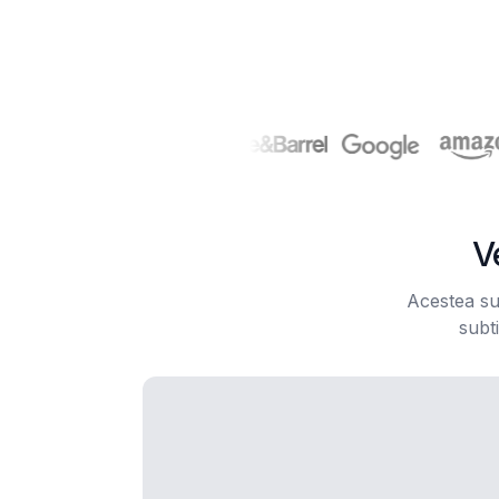
V
Acestea su
subti