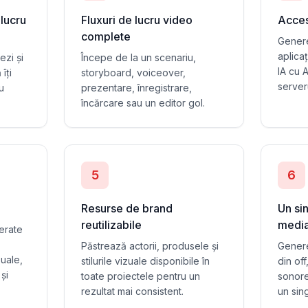
 lucru
Fluxuri de lucru video
Acces
complete
Genere
aplicaț
ezi și
Începe de la un scenariu,
IA cu 
îți
storyboard, voiceover,
server
u
prezentare, înregistrare,
încărcare sau un editor gol.
5
6
Resurse de brand
Un sin
reutilizabile
medi
erate
Păstrează actorii, produsele și
Genere
zuale,
stilurile vizuale disponibile în
din of
 și
toate proiectele pentru un
sonore 
rezultat mai consistent.
un sing