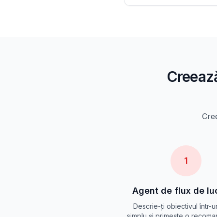
Creează
Cree
1
Agent de flux de lu
Descrie-ți obiectivul într-u
simplu și primește o recom