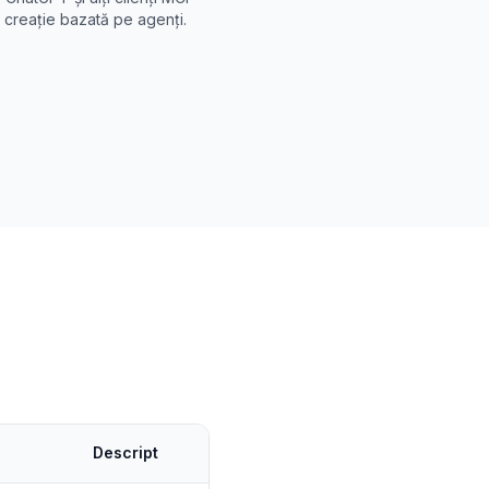
 creație bazată pe agenți.
Descript