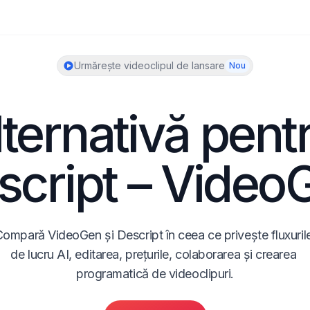
Urmărește videoclipul de lansare
Nou
ternativă pentr
script – Video
ompară VideoGen și Descript în ceea ce privește fluxurile
de lucru AI, editarea, prețurile, colaborarea și crearea 
programatică de videoclipuri.