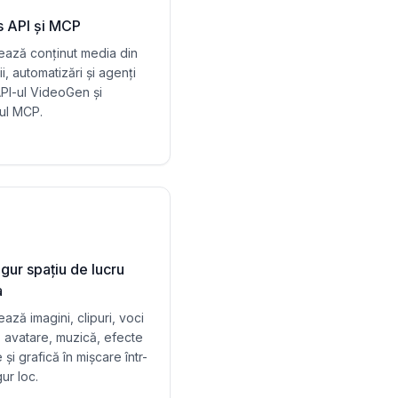
 API și MCP
ază conținut media din
ii, automatizări și agenți
API-ul VideoGen și
ul MCP.
gur spațiu de lucru
a
ază imagini, clipuri, voci
f, avatare, muzică, efecte
și grafică în mișcare într-
ur loc.