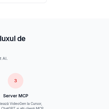
luxul de
t AI.
3
Server MCP
ează VideoGen la Cursor,
 ChatGPT și alți clienți MCP