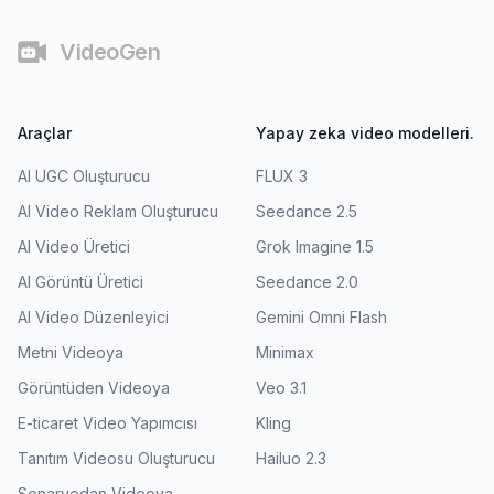
VideoGen
Araçlar
Yapay zeka video modelleri.
AI UGC Oluşturucu
FLUX 3
AI Video Reklam Oluşturucu
Seedance 2.5
AI Video Üretici
Grok Imagine 1.5
AI Görüntü Üretici
Seedance 2.0
AI Video Düzenleyici
Gemini Omni Flash
Metni Videoya
Minimax
Görüntüden Videoya
Veo 3.1
E-ticaret Video Yapımcısı
Kling
Tanıtım Videosu Oluşturucu
Hailuo 2.3
Senaryodan Videoya