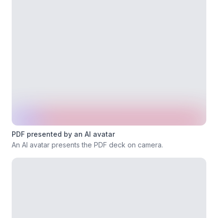
PDF presented by an AI avatar
An AI avatar presents the PDF deck on camera.