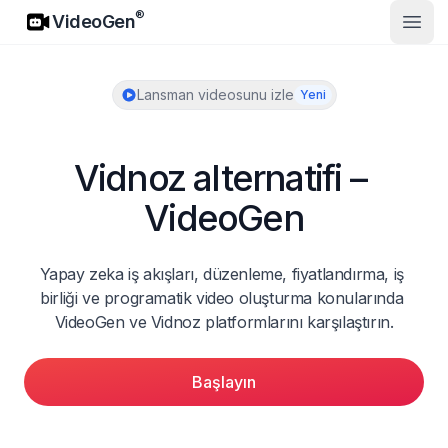
VideoGen
®
VideoGen
Ana 
Lansman videosunu izle
Yeni
Vidnoz alternatifi – 
VideoGen
Yapay zeka iş akışları, düzenleme, fiyatlandırma, iş 
birliği ve programatik video oluşturma konularında 
VideoGen ve Vidnoz platformlarını karşılaştırın.
Başlayın