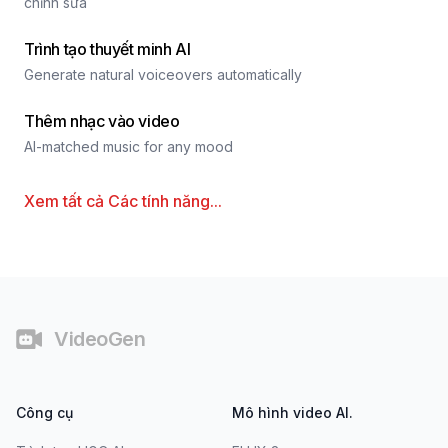
chỉnh sửa
Trình tạo thuyết minh AI
Generate natural voiceovers automatically
Thêm nhạc vào video
AI-matched music for any mood
Xem tất cả
Các tính năng
...
Chân trang
VideoGen
Công cụ
Mô hình video AI.