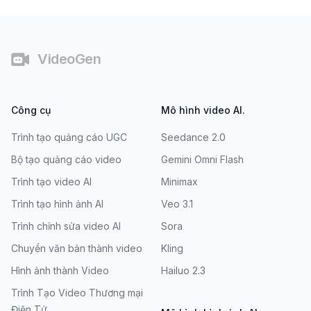
Chân trang
VideoGen
Công cụ
Mô hình video AI.
Trình tạo quảng cáo UGC
Seedance 2.0
Bộ tạo quảng cáo video
Gemini Omni Flash
Trình tạo video AI
Minimax
Trình tạo hình ảnh AI
Veo 3.1
Trình chỉnh sửa video AI
Sora
Chuyển văn bản thành video
Kling
Hình ảnh thành Video
Hailuo 2.3
Trình Tạo Video Thương mại
Điện Tử