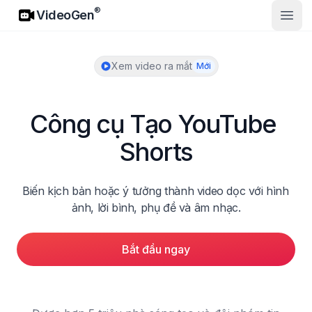
VideoGen
®
VideoGen
Mở m
Xem video ra mắt
Mới
Công cụ Tạo YouTube 
Shorts
Biến kịch bản hoặc ý tưởng thành video dọc với hình 
ảnh, lời bình, phụ đề và âm nhạc.
Bắt đầu ngay