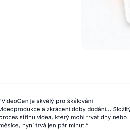
“
VideoGen je skvělý pro škálování
videoprodukce a zkrácení doby dodání... Složit
proces střihu videa, který mohl trvat dny nebo
měsíce, nyní trvá jen pár minut!
”