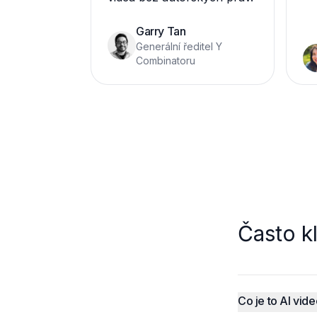
Garry Tan
Generální ředitel Y
Combinatoru
Často k
Co je to AI vide