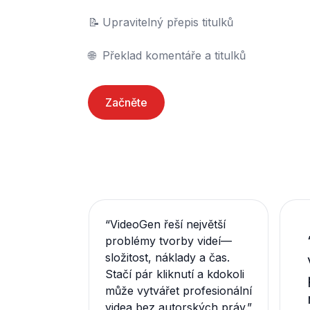
📝	Upravitelný přepis titulků

🌐	Překlad komentáře a titulků
Začněte
“
VideoGen řeší největší
problémy tvorby videí—
složitost, náklady a čas.
Stačí pár kliknutí a kdokoli
může vytvářet profesionální
videa bez autorských práv.
”