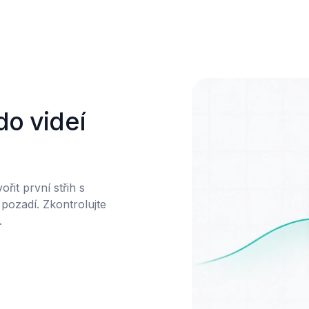
o videí 
it první střih s 
pozadí. Zkontrolujte 

