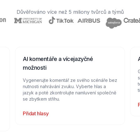
Důvěřováno více než 5 miliony tvůrců a týmů
AI komentáře a vícejazyčné
možnosti
G
s
Vygenerujte komentář ze svého scénáře bez
t
nutnosti nahrávání zvuku. Vyberte hlas a
t
jazyk a poté zkontrolujte namluvení společně
se zbytkem střihu.
P
Přidat hlasy