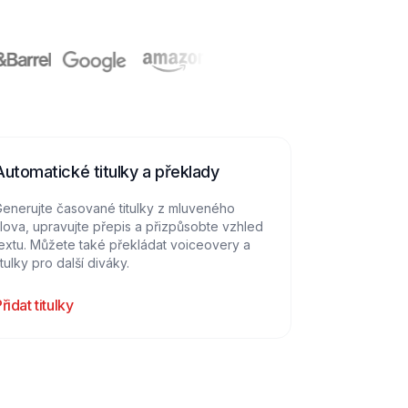
Automatické titulky a překlady
enerujte časované titulky z mluveného
lova, upravujte přepis a přizpůsobte vzhled
extu. Můžete také překládat voiceovery a
itulky pro další diváky.
řidat titulky