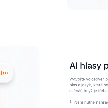
AI hlasy 
Vytvořte voiceover b
hlas a jazyk, které s
scénář, když je třeba
🎙️	Není nutné nahrávání
