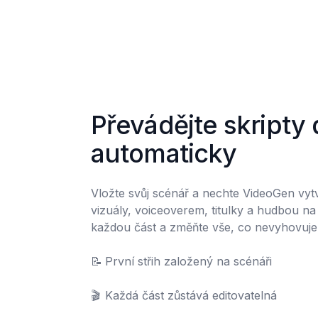
Převádějte skripty d
automaticky
Vložte svůj scénář a nechte VideoGen vytvoř
vizuály, voiceoverem, titulky a hudbou na 
každou část a změňte vše, co nevyhovuje.
📝	První střih založený na scénáři

🎬	Každá část zůstává editovatelná