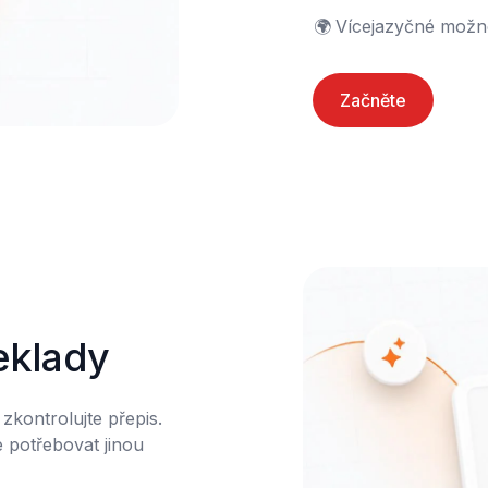
🌍	Vícejazyčné možn
Začněte
řeklady
zkontrolujte přepis. 
 potřebovat jinou 