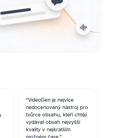
“
VideoGen je nejvíce
nedocenovaný nástroj pro
tvůrce obsahu, kteří chtějí
ý
vydávat obsah nejvyšší
kvality v nejkratším
možném čase.
”