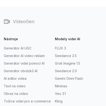
Patička
VideoGen
Nástroje
Modely videí AI
Generátor AI UGC
FLUX 3
Generátor AI video reklam
Seedance 2.5
Generátor videí pomocí AI
Grok Imagine 1.5
Generátor obrázků AI
Seedance 2.0
AI editor videa
Gemini Omni Flash
Text na video
Minimax
Obraz na video
Veo 3.1
Tvůrce videí pro e-commerce
Kling