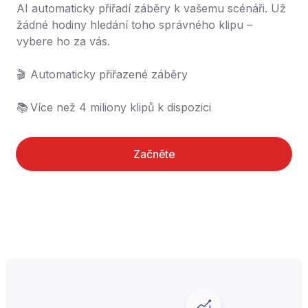
AI automaticky přiřadí záběry k vašemu scénáři. Už 
žádné hodiny hledání toho správného klipu – 
vybere ho za vás.

🎬	Automaticky přiřazené záběry

📚	Více než 4 miliony klipů k dispozici
Začněte