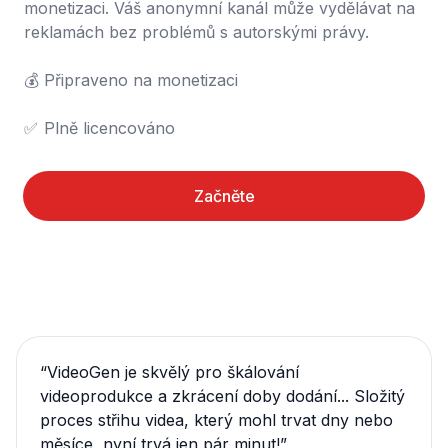
monetizaci. Váš anonymní kanál může vydělávat na 
reklamách bez problémů s autorskými právy.

💰	Připraveno na monetizaci

✅	Plně licencováno
Začněte
“
VideoGen je skvělý pro škálování
videoprodukce a zkrácení doby dodání... Složitý
proces střihu videa, který mohl trvat dny nebo
měsíce, nyní trvá jen pár minut!
”