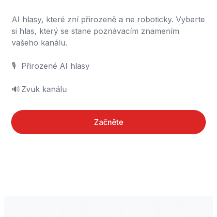
AI hlasy, které zní přirozeně a ne roboticky. Vyberte 
si hlas, který se stane poznávacím znamením 
vašeho kanálu.

🎙️	Přirozené AI hlasy

🔊	Zvuk kanálu
Začněte