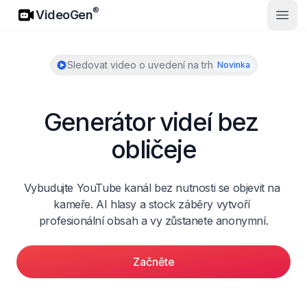
VideoGen
®
VideoGen
Otevř
Sledovat video o uvedení na trh
Novinka
Generátor videí bez 
obličeje
Vybudujte YouTube kanál bez nutnosti se objevit na 
kameře. AI hlasy a stock záběry vytvoří 
profesionální obsah a vy zůstanete anonymní.
Začněte