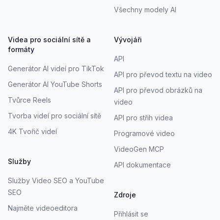
Všechny modely AI
Videa pro sociální sítě a
Vývojáři
formáty
API
Generátor AI videí pro TikTok
API pro převod textu na video
Generátor AI YouTube Shorts
API pro převod obrázků na
Tvůrce Reels
video
Tvorba videí pro sociální sítě
API pro střih videa
4K Tvořič videí
Programové video
VideoGen MCP
Služby
API dokumentace
Služby Video SEO a YouTube
SEO
Zdroje
Najměte videoeditora
Přihlásit se