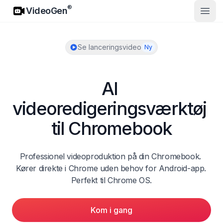
VideoGen
®
VideoGen
Åbn 
Se lanceringsvideo
Ny
AI 
videoredigeringsværktøj 
til Chromebook
Professionel videoproduktion på din Chromebook. 
Kører direkte i Chrome uden behov for Android-app. 
Perfekt til Chrome OS.
Kom i gang