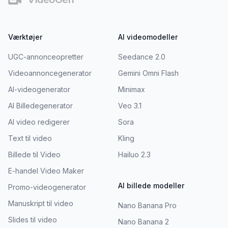
Værktøjer
AI videomodeller
UGC-annonceopretter
Seedance 2.0
Videoannoncegenerator
Gemini Omni Flash
AI-videogenerator
Minimax
AI Billedegenerator
Veo 3.1
AI video redigerer
Sora
Text til video
Kling
Billede til Video
Hailuo 2.3
E-handel Video Maker
AI billede modeller
Promo-videogenerator
Manuskript til video
Nano Banana Pro
Slides til video
Nano Banana 2