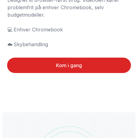
Designet til browser-først brug. VideoGen kører 
problemfrit på enhver Chromebook, selv 
budgetmodeller.

💻	Enhver Chromebook

☁️	Skybehandling
Kom i gang