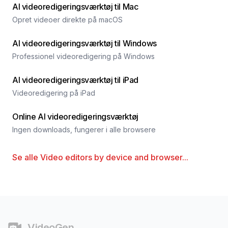
AI videoredigeringsværktøj til Mac
Opret videoer direkte på macOS
AI videoredigeringsværktøj til Windows
Professionel videoredigering på Windows
AI videoredigeringsværktøj til iPad
Videoredigering på iPad
Online AI videoredigeringsværktøj
Ingen downloads, fungerer i alle browsere
Se alle
Video editors by device and browser
...
Fodnote
VideoGen