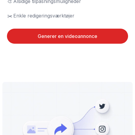
🎨	Alsidige tilpasningsmuligheder

✂️	Enkle redigeringsværktøjer
Generer en videoannonce