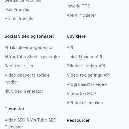
Seedance Prompts
Inworld TTS
Flux Prompts
Alle AI modeller
Hailuo Prompts
Social video og formater
Udviklere
AI TikTok-videogenerator
API
AI YouTube Shorts-generator
Tekst-til-video API
Reel-fremstiller
Billede-til-video-API
Video-skaber til sociale
Video-redigerings-API
medier
Programmatisk video
4K Video Generator
VideoGen MCP
API-dokumentation
Tjenester
Video SEO & YouTube SEO
Ressourcer
Tjenester