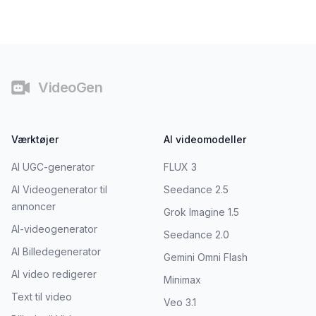
Fodnote
VideoGen
Værktøjer
AI videomodeller
AI UGC-generator
FLUX 3
AI Videogenerator til
Seedance 2.5
annoncer
Grok Imagine 1.5
AI-videogenerator
Seedance 2.0
AI Billedegenerator
Gemini Omni Flash
AI video redigerer
Minimax
Text til video
Veo 3.1