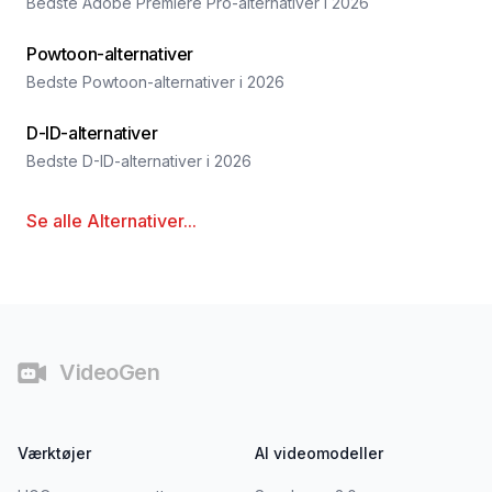
Bedste Adobe Premiere Pro-alternativer i 2026
Powtoon-alternativer
Bedste Powtoon-alternativer i 2026
D-ID-alternativer
Bedste D-ID-alternativer i 2026
Se alle
Alternativer
...
Fodnote
VideoGen
Værktøjer
AI videomodeller