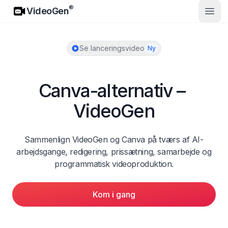
VideoGen
®
VideoGen
Åbn 
Se lanceringsvideo
Ny
Canva-alternativ – 
VideoGen
Sammenlign VideoGen og Canva på tværs af AI-
arbejdsgange, redigering, prissætning, samarbejde og 
programmatisk videoproduktion.
Kom i gang