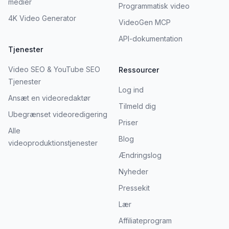
medier
Programmatisk video
4K Video Generator
VideoGen MCP
API-dokumentation
Tjenester
Video SEO & YouTube SEO
Ressourcer
Tjenester
Log ind
Ansæt en videoredaktør
Tilmeld dig
Ubegrænset videoredigering
Priser
Alle
Blog
videoproduktionstjenester
Ændringslog
Nyheder
Pressekit
Lær
Affiliateprogram