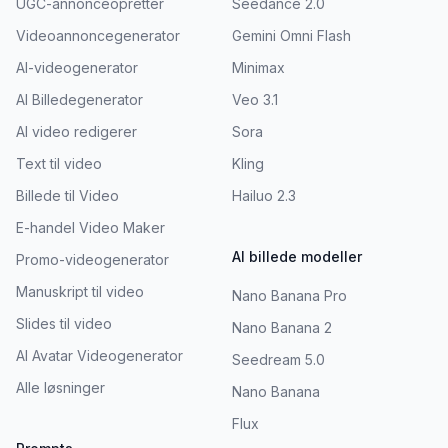
UGC-annonceopretter
Seedance 2.0
Videoannoncegenerator
Gemini Omni Flash
AI-videogenerator
Minimax
AI Billedegenerator
Veo 3.1
AI video redigerer
Sora
Text til video
Kling
Billede til Video
Hailuo 2.3
E-handel Video Maker
AI billede modeller
Promo-videogenerator
Manuskript til video
Nano Banana Pro
Slides til video
Nano Banana 2
AI Avatar Videogenerator
Seedream 5.0
Alle løsninger
Nano Banana
Flux