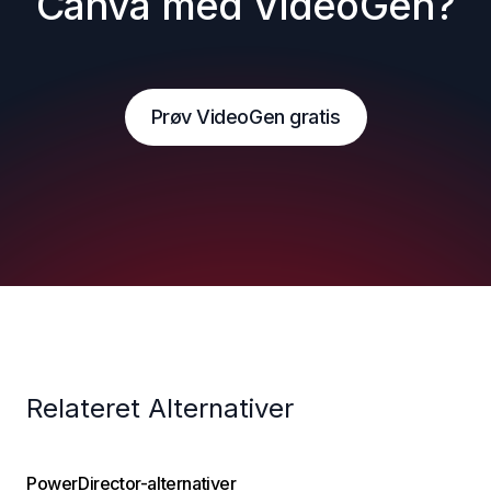
Canva med VideoGen?
Prøv VideoGen gratis
Relateret Alternativer
PowerDirector-alternativer