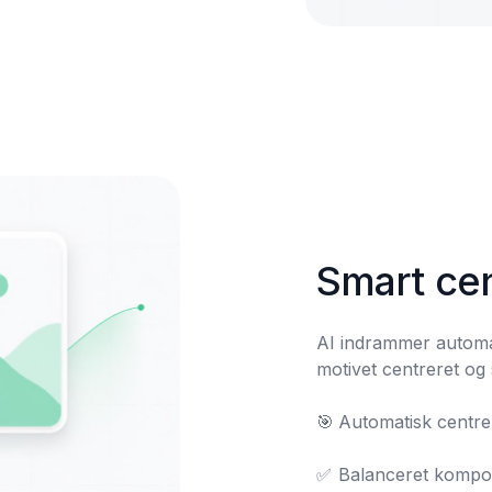
Smart cen
AI indrammer automati
motivet centreret og 
🎯	Automatisk centrerede motiver

✅	Balanceret kompo