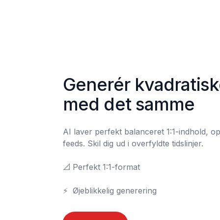
Generér kvadratisk
med det samme
AI laver perfekt balanceret 1:1-indhold, opti
feeds. Skil dig ud i overfyldte tidslinjer.

📐	Perfekt 1:1-format

⚡	Øjeblikkelig generering