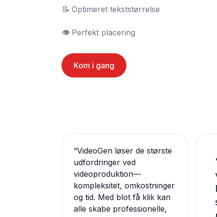
📝	Optimeret tekststørrelse

👁️	Perfekt placering
Kom i gang
“
VideoGen løser de største
udfordringer ved
videoproduktion—
kompleksitet, omkostninger
og tid. Med blot få klik kan
alle skabe professionelle,