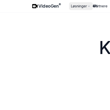
VideoGen
®
VideoGen
Løsninger
Priser
API
Partnere
K