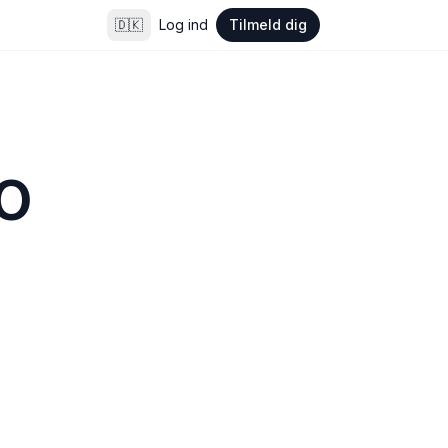
🇩🇰
Log ind
Tilmeld dig
 