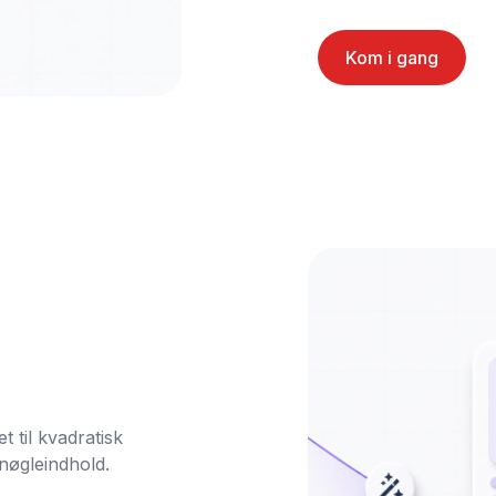
Kom i gang
 til kvadratisk 
øgleindhold.
