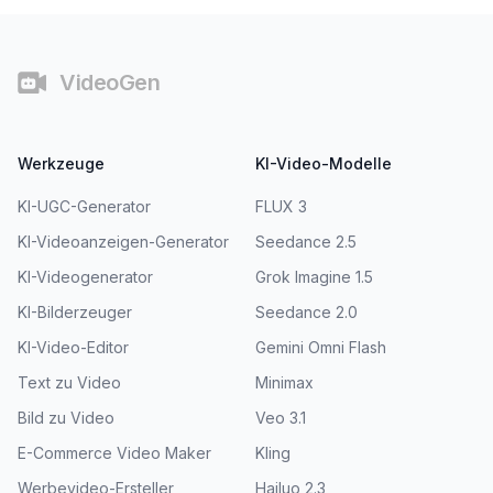
Fußzeile
VideoGen
Werkzeuge
KI-Video-Modelle
KI-UGC-Generator
FLUX 3
KI-Videoanzeigen-Generator
Seedance 2.5
KI-Videogenerator
Grok Imagine 1.5
KI-Bilderzeuger
Seedance 2.0
KI-Video-Editor
Gemini Omni Flash
Text zu Video
Minimax
Bild zu Video
Veo 3.1
E-Commerce Video Maker
Kling
Werbevideo-Ersteller
Hailuo 2.3