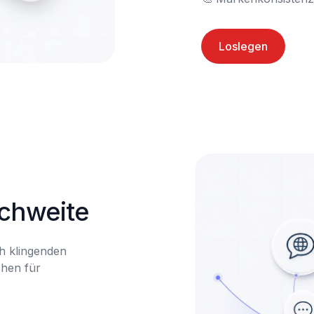
Loslegen
chweite
h klingenden 
hen für 