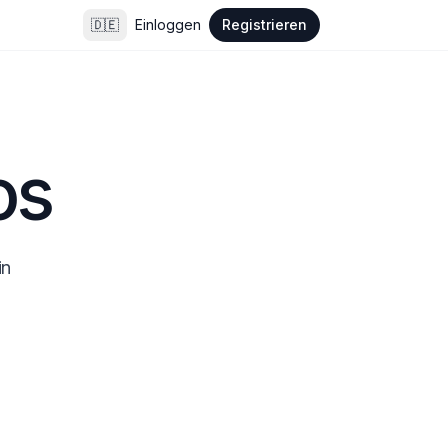
🇩🇪
Einloggen
Registrieren
os
n 