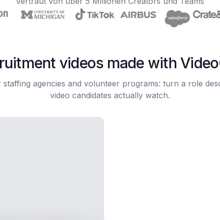
Vertraut von über 5 Millionen Creators und Teams
ruitment videos made with Vide
staffing agencies and volunteer programs: turn a role desc
video candidates actually watch.