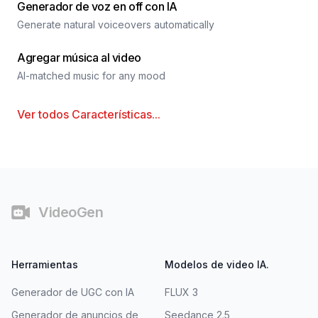
Generador de voz en off con IA
Generate natural voiceovers automatically
Agregar música al video
AI-matched music for any mood
Ver todos
Características
...
Pie de página
VideoGen
Herramientas
Modelos de video IA.
Generador de UGC con IA
FLUX 3
Generador de anuncios de
Seedance 2.5