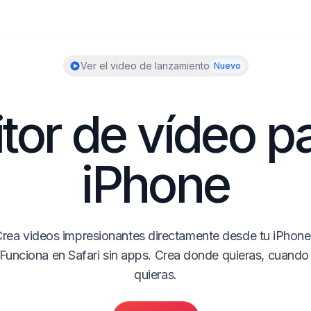
Ver el video de lanzamiento
Nuevo
tor de vídeo pa
iPhone
rea videos impresionantes directamente desde tu iPhone.
Funciona en Safari sin apps. Crea donde quieras, cuando 
quieras.