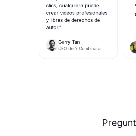
clics, cualquiera puede
crear videos profesionales
y libres de derechos de
autor.
”
Garry Tan
CEO de Y Combinator
Pregunt