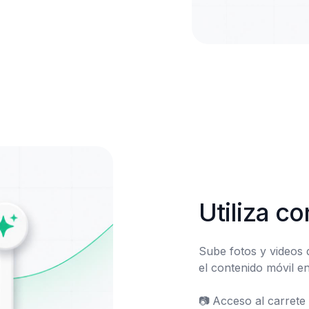
Utiliza c
Sube fotos y videos 
el contenido móvil en
📷	Acceso al carrete
