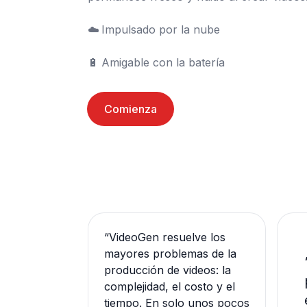
☁️	Impulsado por la nube

🔋	Amigable con la batería
Comienza
“
VideoGen resuelve los
mayores problemas de la
producción de videos: la
complejidad, el costo y el
tiempo. En solo unos pocos