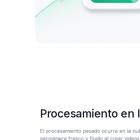
Procesamiento en 
El procesamiento pesado ocurre en la nub
permanece fresco y fluido al crear videos.