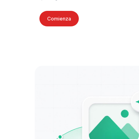
Comienza