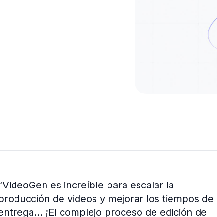
“
VideoGen es increíble para escalar la
producción de videos y mejorar los tiempos de
entrega... ¡El complejo proceso de edición de