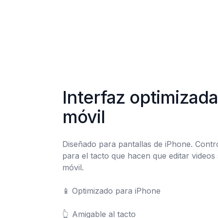
Interfaz optimizada
móvil
Diseñado para pantallas de iPhone. Contro
para el tacto que hacen que editar videos s
móvil.

📱	Optimizado para iPhone

👆	Amigable al tacto