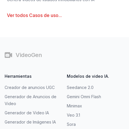
Ver todos
Casos de uso
...
Pie de página
VideoGen
Herramientas
Modelos de video IA.
Creador de anuncios UGC
Seedance 2.0
Generador de Anuncios de
Gemini Omni Flash
Video
Minimax
Generador de Video IA
Veo 3.1
Generador de Imágenes IA
Sora