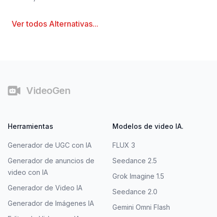
Ver todos
Alternativas
...
Pie de página
VideoGen
Herramientas
Modelos de video IA.
Generador de UGC con IA
FLUX 3
Generador de anuncios de
Seedance 2.5
video con IA
Grok Imagine 1.5
Generador de Video IA
Seedance 2.0
Generador de Imágenes IA
Gemini Omni Flash