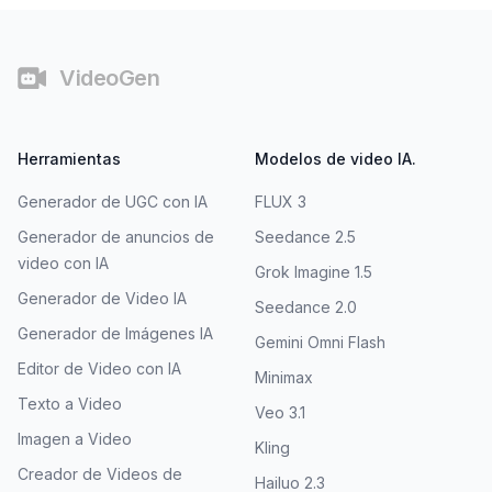
Pie de página
VideoGen
Herramientas
Modelos de video IA.
Generador de UGC con IA
FLUX 3
Generador de anuncios de
Seedance 2.5
video con IA
Grok Imagine 1.5
Generador de Video IA
Seedance 2.0
Generador de Imágenes IA
Gemini Omni Flash
Editor de Video con IA
Minimax
Texto a Video
Veo 3.1
Imagen a Video
Kling
Creador de Videos de
Hailuo 2.3