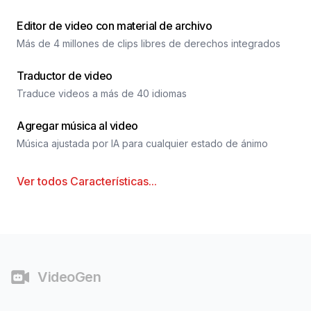
Editor de video con material de archivo
Más de 4 millones de clips libres de derechos integrados
Traductor de video
Traduce videos a más de 40 idiomas
Agregar música al video
Música ajustada por IA para cualquier estado de ánimo
Ver todos
Características
...
Pie de página
VideoGen