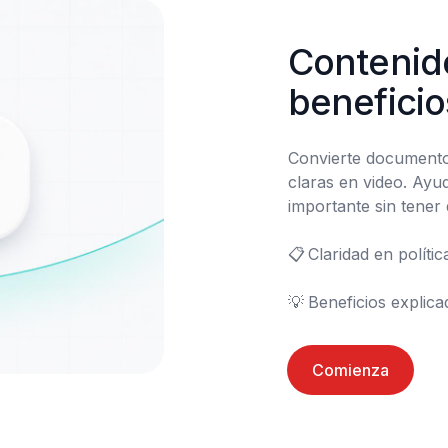
Contenido
beneficio
Convierte documentos
claras en video. Ayu
importante sin tener
📋	Claridad en políticas

💡	Beneficios explic
Comienza