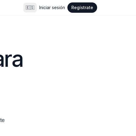
🇪🇸
Iniciar sesión
Regístrate
ra 
e 