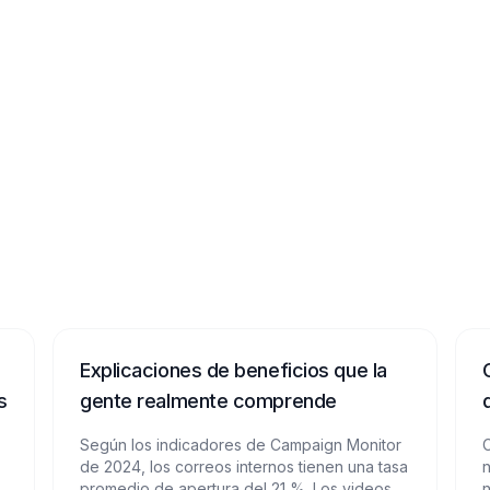
Explicaciones de beneficios que la
s
gente realmente comprende
Según los indicadores de Campaign Monitor
C
de 2024, los correos internos tienen una tasa
n
promedio de apertura del 21 %. Los videos
n