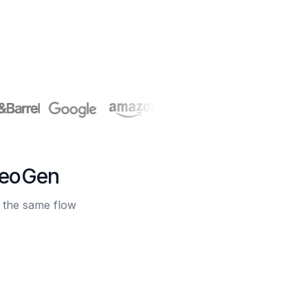
deoGen
e the same flow