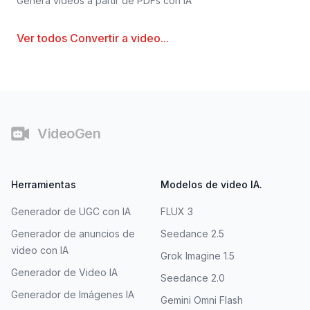
Genera videos a partir de PDFs con IA
Ver todos
Convertir a video
...
Pie de página
VideoGen
Herramientas
Modelos de video IA.
Generador de UGC con IA
FLUX 3
Generador de anuncios de
Seedance 2.5
video con IA
Grok Imagine 1.5
Generador de Video IA
Seedance 2.0
Generador de Imágenes IA
Gemini Omni Flash