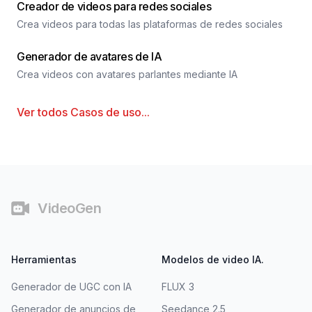
Creador de videos para redes sociales
Crea videos para todas las plataformas de redes sociales
Generador de avatares de IA
Crea videos con avatares parlantes mediante IA
Ver todos
Casos de uso
...
Pie de página
VideoGen
Herramientas
Modelos de video IA.
Generador de UGC con IA
FLUX 3
Generador de anuncios de
Seedance 2.5