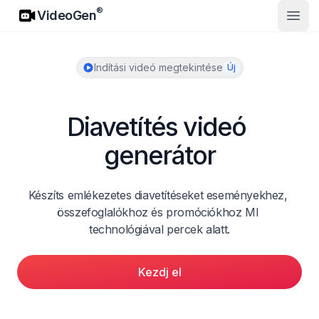
VideoGen
®
VideoGen
Nyisd
Indítási videó megtekintése
Új
Diavetítés videó 
generátor
Készíts emlékezetes diavetítéseket eseményekhez, 
összefoglalókhoz és promóciókhoz MI 
technológiával percek alatt.
Kezdj el