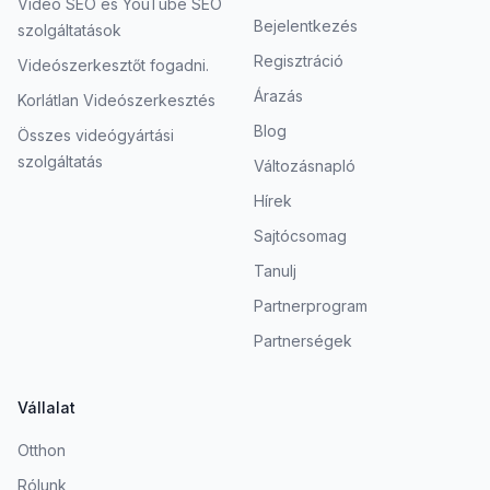
Videó SEO és YouTube SEO
Bejelentkezés
szolgáltatások
Regisztráció
Videószerkesztőt fogadni.
Árazás
Korlátlan Videószerkesztés
Blog
Összes videógyártási
szolgáltatás
Változásnapló
Hírek
Sajtócsomag
Tanulj
Partnerprogram
Partnerségek
Vállalat
Otthon
Rólunk