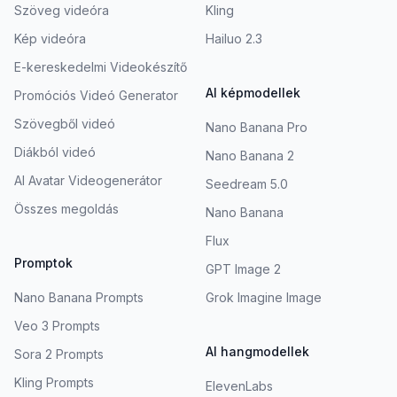
Szöveg videóra
Kling
Kép videóra
Hailuo 2.3
E-kereskedelmi Videokészítő
AI képmodellek
Promóciós Videó Generator
Szövegből videó
Nano Banana Pro
Diákból videó
Nano Banana 2
AI Avatar Videogenerátor
Seedream 5.0
Összes megoldás
Nano Banana
Flux
Promptok
GPT Image 2
Nano Banana Prompts
Grok Imagine Image
Veo 3 Prompts
AI hangmodellek
Sora 2 Prompts
Kling Prompts
ElevenLabs