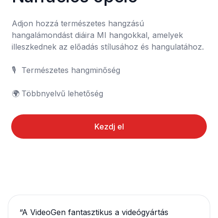
Adjon hozzá természetes hangzású 
hangalámondást diáira MI hangokkal, amelyek 
illeszkednek az előadás stílusához és hangulatához.

🎙️	Természetes hangminőség

🌍	Többnyelvű lehetőség
Kezdj el
“
A VideoGen fantasztikus a videógyártás