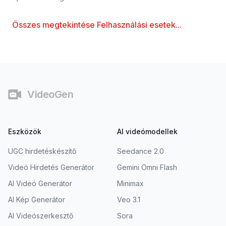
Összes megtekintése
Felhasználási esetek
...
Lábjegyzet
VideoGen
Eszközök
AI videómodellek
UGC hirdetéskészítő
Seedance 2.0
Videó Hirdetés Generátor
Gemini Omni Flash
AI Videó Generátor
Minimax
AI Kép Generátor
Veo 3.1
AI Videószerkesztő
Sora