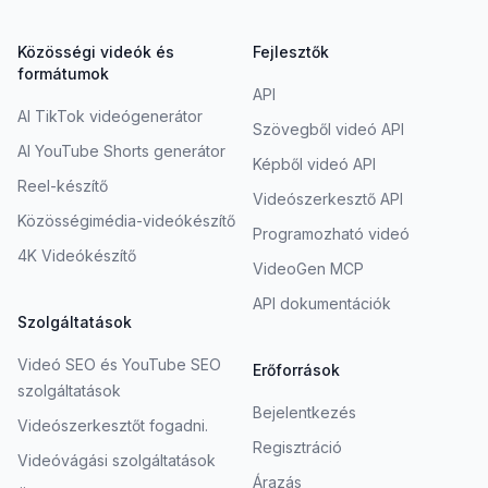
Közösségi videók és
Fejlesztők
formátumok
API
AI TikTok videógenerátor
Szövegből videó API
AI YouTube Shorts generátor
Képből videó API
Reel-készítő
Videószerkesztő API
Közösségimédia-videókészítő
Programozható videó
4K Videókészítő
VideoGen MCP
API dokumentációk
Szolgáltatások
Videó SEO és YouTube SEO
Erőforrások
szolgáltatások
Bejelentkezés
Videószerkesztőt fogadni.
Regisztráció
Videóvágási szolgáltatások
Árazás