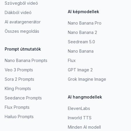
Szövegből videó
AI képmodellek
Diákból videó
AI avatargenerátor
Nano Banana Pro
Összes megoldás
Nano Banana 2
Seedream 5.0
Prompt útmutatók
Nano Banana
Nano Banana Prompts
Flux
Veo 3 Prompts
GPT Image 2
Sora 2 Prompts
Grok Imagine Image
Kling Prompts
AI hangmodellek
Seedance Prompts
Flux Prompts
ElevenLabs
Hailuo Prompts
Inworld TTS
Minden AI modell