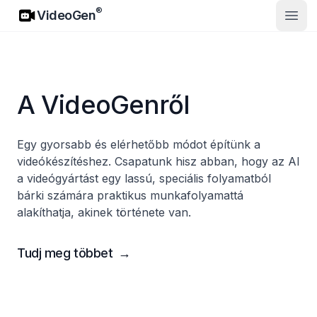
VideoGen
®
VideoGen
Nyisd
A VideoGenről
Egy gyorsabb és elérhetőbb módot építünk a
videókészítéshez. Csapatunk hisz abban, hogy az AI
a videógyártást egy lassú, speciális folyamatból
bárki számára praktikus munkafolyamattá
alakíthatja, akinek története van.
Tudj meg többet
→