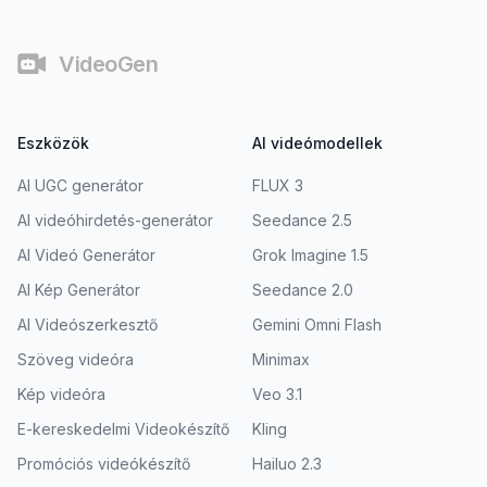
Lábjegyzet
VideoGen
Eszközök
AI videómodellek
AI UGC generátor
FLUX 3
AI videóhirdetés-generátor
Seedance 2.5
AI Videó Generátor
Grok Imagine 1.5
AI Kép Generátor
Seedance 2.0
AI Videószerkesztő
Gemini Omni Flash
Szöveg videóra
Minimax
Kép videóra
Veo 3.1
E-kereskedelmi Videokészítő
Kling
Promóciós videókészítő
Hailuo 2.3