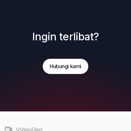
Ingin terlibat?
Hubungi kami
Catatan Kaki
VideoGen