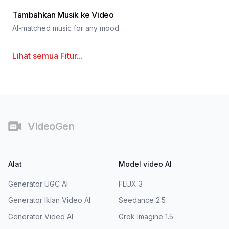
Tambahkan Musik ke Video
AI-matched music for any mood
Lihat semua
Fitur
...
Catatan Kaki
VideoGen
Alat
Model video AI
Generator UGC AI
FLUX 3
Generator Iklan Video AI
Seedance 2.5
Generator Video AI
Grok Imagine 1.5