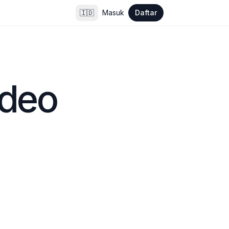
🇮🇩
Masuk
Daftar
ideo