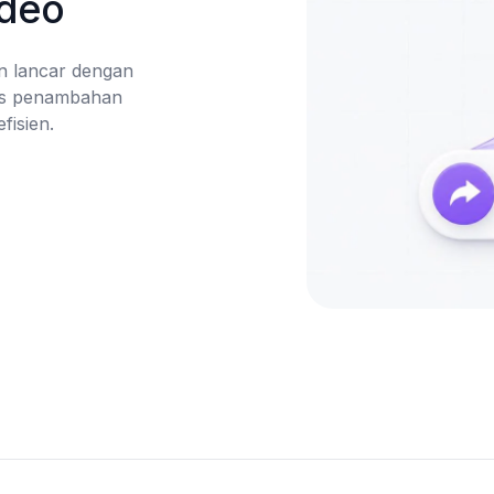
ideo
n lancar dengan 
es penambahan 
isien.
