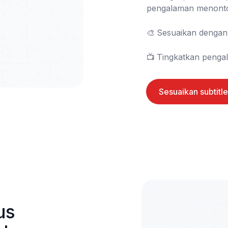
pengalaman menonto
🎨	Sesuaikan dengan gaya merek Anda

📺	Tingkatkan peng
Sesuaikan subtitl
s 