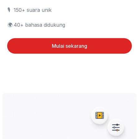
🎙️	150+ suara unik

🌍	40+ bahasa didukung
Mulai sekarang