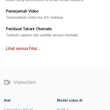
Penerjemah Video
Terjemahkan video ke 40+ bahasa
Pembuat Takarir Otomatis
Tambah caption dan subtitle secara otomatis
Lihat semua
Fitur
...
Catatan Kaki
VideoGen
Alat
Model video AI
Generator UGC AI
FLUX 3