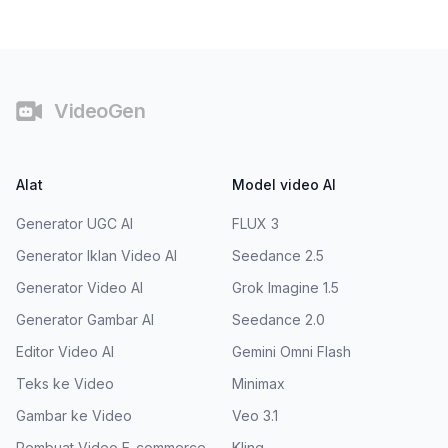
Catatan Kaki
VideoGen
Alat
Model video AI
Generator UGC AI
FLUX 3
Generator Iklan Video AI
Seedance 2.5
Generator Video AI
Grok Imagine 1.5
Generator Gambar AI
Seedance 2.0
Editor Video AI
Gemini Omni Flash
Teks ke Video
Minimax
Gambar ke Video
Veo 3.1
Pembuat Video E-commerce
Kling