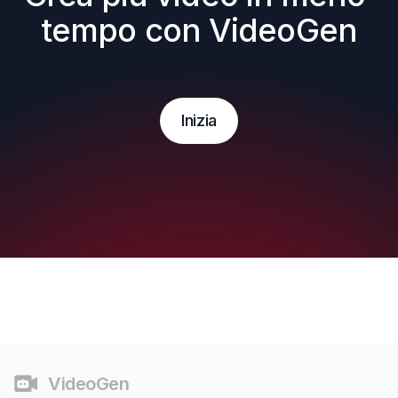
tempo con VideoGen
Inizia
Piè di pagina
VideoGen