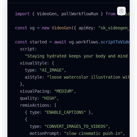
import
{
 VideoGen
,
 pollWorkflowRun 
}
from
"@video
const
 vg 
=
new
VideoGen
(
{
 apiKey
:
"sk_videogen_li
const
 started 
=
await
 vg
.
workflows
.
scriptToVideo
(
  script
:
"Staying hydrated keeps your body and mind ru
  visualStyle
:
{
    type
:
"AI_IMAGE"
,
    aiStyle
:
"loose watercolor illustration with 
}
,
  visualPacing
:
"MEDIUM"
,
  quality
:
"HIGH"
,
  remixActions
:
[
{
 type
:
"ENABLE_CAPTIONS"
}
,
{
      type
:
"CONVERT_IMAGES_TO_VIDEOS"
,
      motionPrompt
:
"slow cinematic push-in"
,