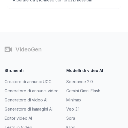
Piè di pagina
VideoGen
Strumenti
Modelli di video AI
Creatore di annunci UGC
Seedance 2.0
Generatore di annunci video
Gemini Omni Flash
Generatore di video AI
Minimax
Generatore di immagini AI
Veo 3.1
Editor video AI
Sora
Testo in Video
Kling