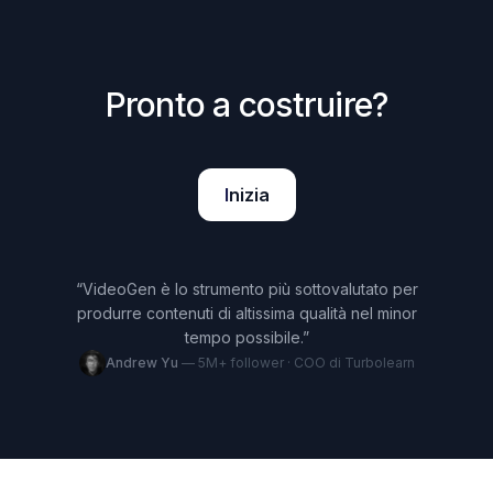
Pronto a costruire?
Inizia
“
VideoGen è lo strumento più sottovalutato per
produrre contenuti di altissima qualità nel minor
tempo possibile.
”
Andrew Yu
—
5M+ follower · COO di Turbolearn