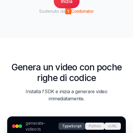
Inizia
Sostenuto da
Combinator
Genera un video con poche
righe di codice
Installa l'SDK e inizia a generare video
immediatamente.
generate-
TypeScript
Python
cURL
video.ts