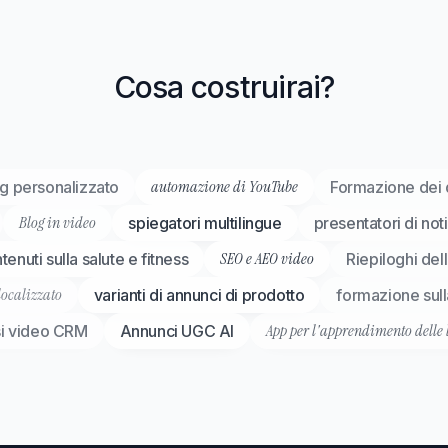
Cosa costruirai?
automazione di YouTube
g personalizzato
Formazione dei 
Blog in video
spiegatori multilingue
presentatori di noti
SEO e AEO video
enuti sulla salute e fitness
Riepiloghi dell
localizzato
varianti di annunci di prodotto
formazione sull
App per l'apprendimento delle 
si video CRM
Annunci UGC AI