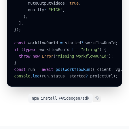
      muteOutputVideos
:
true
,
      quality
:
"HIGH"
,
}
,
]
,
}
)
;
const
 workflowRunId 
=
 started
?.
workflowRunId
;
if
(
typeof
 workflowRunId 
!==
"string"
)
{
throw
new
Error
(
"Missing workflowRunId"
)
;
}
const
 run 
=
await
pollWorkflowRun
(
{
 client
:
 vg
,
 w
console
.
log
(
run
.
status
,
 started
?.
projectUrl
)
;
npm install @videogen/sdk